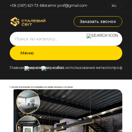
+38 (067) 621-73-68
stalmir.prof@gmail.com
RU
UK
Заказать звонок
Products
search
Меню
Главная
Новости
5 способов использования металлопрофиля д
5 способов использования металлопрофиля для дизайна интерьера и экстерьера