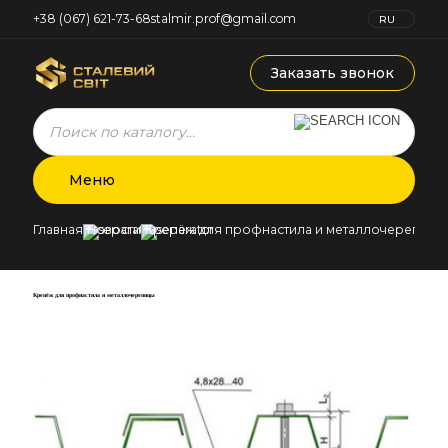
+38 (067) 621-73-68
stalmir.prof@gmail.com
RU
UK
Заказать звонок
Products
search
Меню
Главная
Новости
Крепёж для профнастила и металлочерепицы
Крепёж для профнастила и металлочерепицы