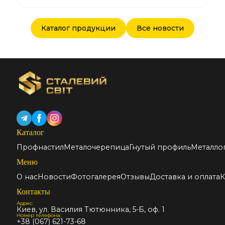
Каталог продукции
Все новости
Каталог
Профнастил
Металочерепица
Гнутый профиль
Металло
Меню
О нас
Новости
Фотогалерея
Отзывы
Доставка и оплата
К
Контакты
Адрес:
Киев, ул. Василия Тютюнника, 5-Б, оф. 1
Номер телефона:
+38 (067) 621-73-68