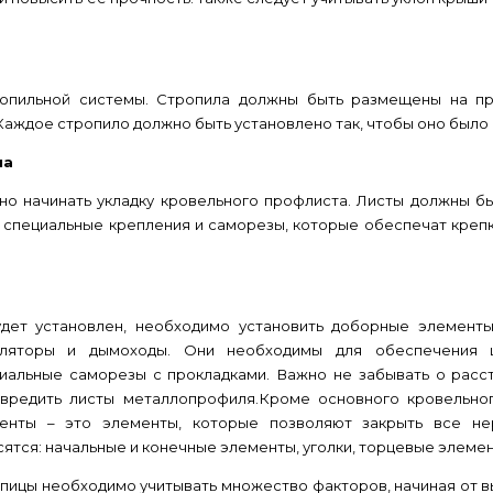
опильной системы. Стропила должны быть размещены на пра
аждое стропило должно быть установлено так, чтобы оно было
ла
о начинать укладку кровельного профлиста. Листы должны быт
ь специальные крепления и саморезы, которые обеспечат креп
дет установлен, необходимо установить доборные элементы
иляторы и дымоходы. Они необходимы для обеспечения ци
иальные саморезы с прокладками. Важно не забывать о рас
овредить листы металлопрофиля.Кроме основного кровельно
енты – это элементы, которые позволяют закрыть все н
тся: начальные и конечные элементы, уголки, торцевые элемен
епицы необходимо учитывать множество факторов, начиная от 