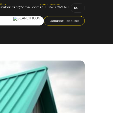
Email:
Номер телефона:
1
stalmir.prof@gmail.com
+38 (067) 621-73-68
RU
UK
Заказать звонок