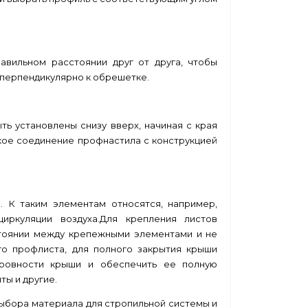
вильном расстоянии друг от друга, чтобы
 перпендикулярно к обрешетке.
ь установлены снизу вверх, начиная с края
кое соединение профнастила с конструкцией
. К таким элементам относятся, например,
ркуляции воздуха.Для крепления листов
стоянии между крепежными элементами и не
го профлиста, для полного закрытия крыши
еровности крыши и обеспечить ее полную
ты и другие.
выбора материала для стропильной системы и