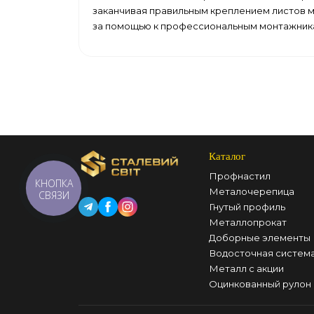
заканчивая правильным креплением листов м
за помощью к профессиональным монтажник
Каталог
Профнастил
КНОПКА
Металочерепица
СВЯЗИ
Гнутый профиль
Металлопрокат
Доборные элементы
Водосточная систем
Металл с акции
Оцинкованный рулон