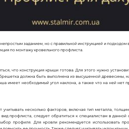
непростым заданием, но с правильной инструкцией и подходом 
укция по монтажу кровельного профлиста.
ься, что конструкция крыши готова. Для этого нужно установи
Обрешетка должна быть выполнена из высушенной древесины, н
ша имеет необходимый угол наклона, а также что на ней нет п
 учитывать несколько факторов, включая тип металла, толщину
 вид профлиста, следует обратиться к специалистам в данной
выбор профиля. Для кровли рекомендуется использовать про
и повысить ее прочность. Также следует учитывать уклон крыши