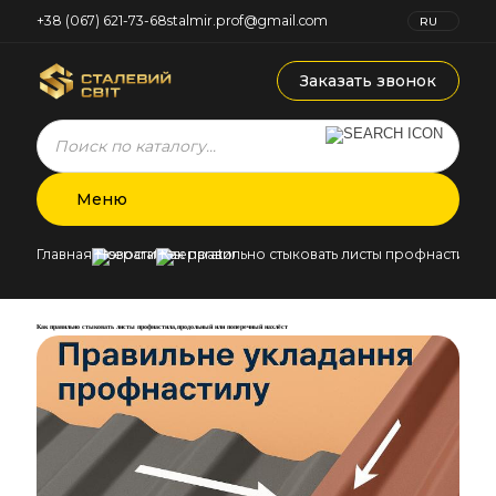
+38 (067) 621-73-68
stalmir.prof@gmail.com
RU
UK
Заказать звонок
Products
search
Меню
Главная
Новости
Как правильно стыковать листы профнастила,
Как правильно стыковать листы профнастила,продольный или поперечный нахлёст