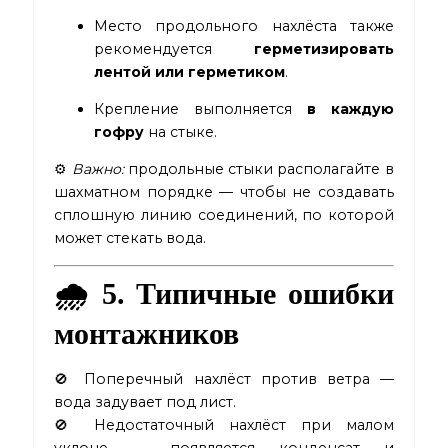
Место продольного нахлёста также
рекомендуется
герметизировать
лентой или герметиком
.
Крепление выполняется
в каждую
гофру
на стыке.
⚙️
Важно:
продольные стыки располагайте в
шахматном порядке — чтобы не создавать
сплошную линию соединений, по которой
может стекать вода.
🌧️ 5. Типичные ошибки
монтажников
🚫 Поперечный нахлёст против ветра —
вода задувает под лист.
🚫 Недостаточный нахлёст при малом
уклоне — появляется конденсат и