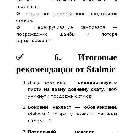
протечки.
🚫 Отсутствие герметизации продольных
стыков.
🚫 Перекручивание саморезов —
повреждение шайбы и потеря
герметичности.
✅ 6. Итоговые
рекомендации от Stalmir
Якщо можливо —
використовуйте
листи на повну довжину скату
, щоб
уникнути поздовжніх стиків.
Боковий нахлест — обов’язковий
,
мінімум 1 гофра, у зонах із сильним
вітром — 2.
Поздовжній нахлест —