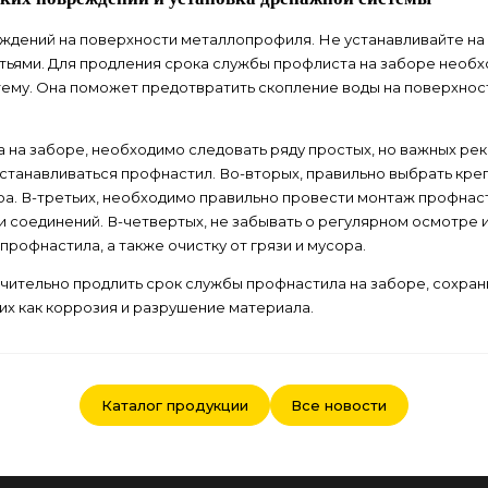
дений на поверхности металлопрофиля. Не устанавливайте на 
стьями. Для продления срока службы профлиста на заборе необ
тему. Она поможет предотвратить скопление воды на поверхност
а на заборе, необходимо следовать ряду простых, но важных ре
устанавливаться профнастил. Во-вторых, правильно выбрать кр
ра. В-третьих, необходимо правильно провести монтаж профнас
 соединений. В-четвертых, не забывать о регулярном осмотре 
рофнастила, а также очистку от грязи и мусора.
чительно продлить срок службы профнастила на заборе, сохран
их как коррозия и разрушение материала.
Каталог продукции
Все новости