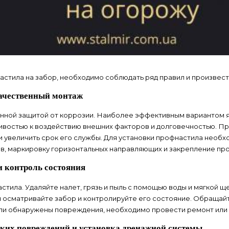
астила на забор, необходимо соблюдать ряд правил и произвест
ачественный монтаж
нной защитой от коррозии. Наиболее эффективным вариантом 
востью к воздействию внешних факторов и долговечностью. Пра
и увеличить срок его службы. Для установки профнастила необ
ов, маркировку горизонтальных направляющих и закрепление пр
и контроль состояния
ила. Удаляйте налет, грязь и пыль с помощью воды и мягкой щ
 осматривайте забор и контролируйте его состояние. Обращай
сли обнаружены повреждения, необходимо провести ремонт или 
ких повреждений и установка дренажной системы