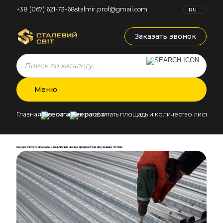
+38 (067) 621-73-68
stalmir.prof@gmail.com
RU
UK
Заказать звонок
Products
search
Меню
Главная
Новости
Как рассчитать площадь и количество листов 
Как рассчитать площадь и количество листов профнастила под заливку бетона