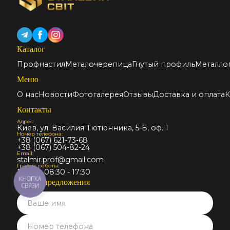
Каталог
Профнастил
Металочерепица
Гнутый профиль
Металло
Меню
О нас
Новости
Фотогалерея
Отзывы
Доставка и оплата
К
Контакты
Адрес:
Киев, ул. Василия Тютюнника, 5-Б, оф. 1
Номер телефона:
+38 (067) 621-73-68
+38 (067) 504-82-24
Email:
stalmir.prof@gmail.com
График работы:
Пн-Пт: 08:30 - 17:30
КНОПКА
Запрос предложения
СВЯЗИ