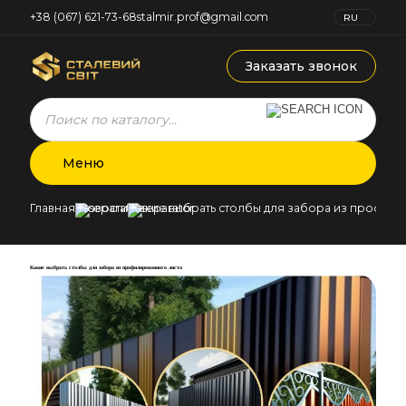
+38 (067) 621-73-68
stalmir.prof@gmail.com
RU
UK
Заказать звонок
Products
search
Меню
Главная
Новости
Какие выбрать столбы для забора из профил
Какие выбрать столбы для забора из профилированного листа