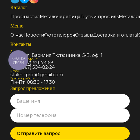
Каталог
Профнастил
Металочерепица
Гнутый профиль
Металло
Меню
О нас
Новости
Фотогалерея
Отзывы
Доставка и оплата
К
Контакты
Адрес:
Киев, ул. Василия Тютюнника, 5-Б, оф. 1
КНОПКА
Номер телефона:
+38 (067) 621-73-68
СВЯЗИ
+38 (067) 504-82-24
Email:
stalmir.prof@gmail.com
График работы:
Пн-Пт: 08:30 - 17:30
Запрос предложения