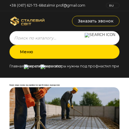
+38 (067) 621-73-68
stalmir.prof@gmail.com
RU
UK
Заказать звонок
Products
search
Меню
Главная
Новости
Какие опоры нужны под профнастил при бето
Какие опоры нужны под профнастил при бетонных перекрытиях