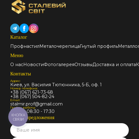
Каталог
Профнастил
Металочерепица
Гнутый профиль
Металло
Меню
О нас
Новости
Фотогалерея
Отзывы
Доставка и оплата
К
Контакты
Адрес:
Киев, ул. Василия Тютюнника, 5-Б, оф. 1
Номер телефона:
+38 (067) 621-73-68
+38 (067) 504-82-24
Email:
stalmir.prof@gmail.com
График работы:
Пн-Пт: 08:30 - 17:30
КНОПКА
Запрос предложения
СВЯЗИ