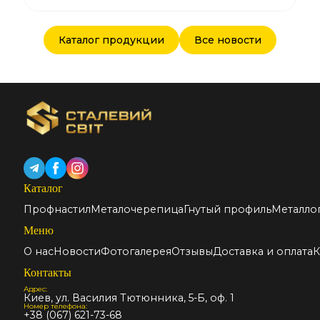
Каталог продукции
Все новости
Каталог
Профнастил
Металочерепица
Гнутый профиль
Металло
Меню
О нас
Новости
Фотогалерея
Отзывы
Доставка и оплата
К
Контакты
Адрес:
Киев, ул. Василия Тютюнника, 5-Б, оф. 1
Номер телефона:
+38 (067) 621-73-68