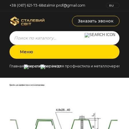
+38 (067) 621-73-68
stalmir.prof@gmail.com
RU
UK
Заказать звонок
Products
search
Меню
Главная
Новости
Крепёж для профнастила и металлочерепицы
Крепёж для профнастила и металлочерепицы