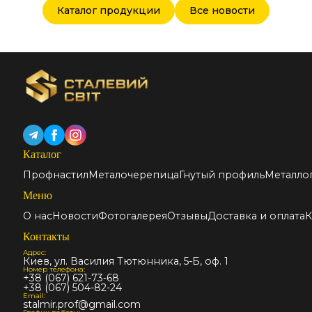
Каталог продукции
Все новости
Каталог
Профнастил
Металочерепица
Гнутый профиль
Металло
Меню
О нас
Новости
Фотогалерея
Отзывы
Доставка и оплата
К
Контакты
Адрес:
Киев, ул. Василия Тютюнника, 5-Б, оф. 1
Номер телефона:
+38 (067) 621-73-68
+38 (067) 504-82-24
Email:
stalmir.prof@gmail.com