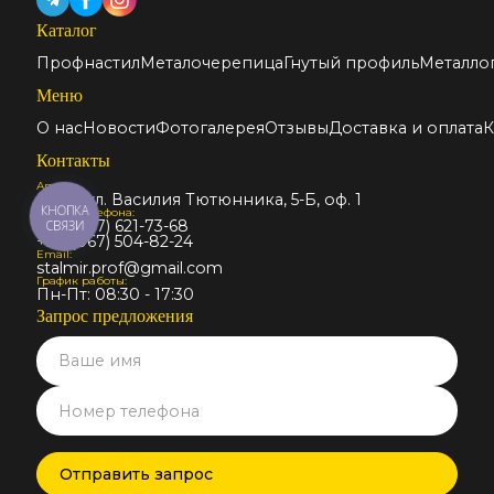
Каталог
Профнастил
Металочерепица
Гнутый профиль
Металло
Меню
О нас
Новости
Фотогалерея
Отзывы
Доставка и оплата
К
Контакты
Адрес:
Киев, ул. Василия Тютюнника, 5-Б, оф. 1
КНОПКА
Номер телефона:
+38 (067) 621-73-68
СВЯЗИ
+38 (067) 504-82-24
Email:
stalmir.prof@gmail.com
График работы:
Пн-Пт: 08:30 - 17:30
Запрос предложения