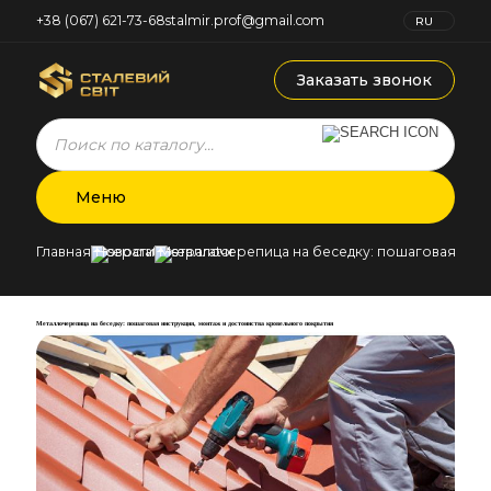
+38 (067) 621-73-68
stalmir.prof@gmail.com
RU
UK
Заказать звонок
Products
search
Меню
Главная
Новости
Металлочерепица на беседку: пошаговая инст
Металлочерепица на беседку: пошаговая инструкция, монтаж и достоинства кровельного покрытия