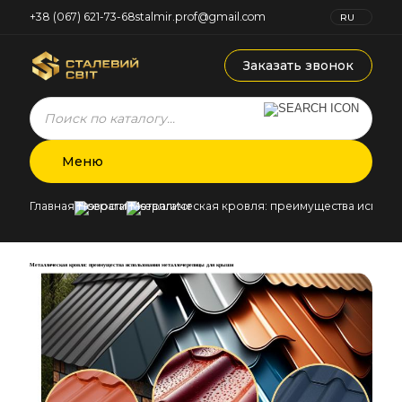
+38 (067) 621-73-68
stalmir.prof@gmail.com
RU
UK
Заказать звонок
Products
search
Меню
Главная
Новости
Металлическая кровля: преимущества испол
Металлическая кровля: преимущества использования металлочерепицы для крыши