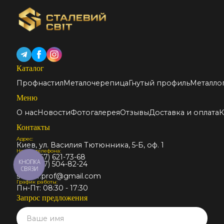
Каталог
Профнастил
Металочерепица
Гнутый профиль
Металло
Меню
О нас
Новости
Фотогалерея
Отзывы
Доставка и оплата
К
Контакты
Адрес:
Киев, ул. Василия Тютюнника, 5-Б, оф. 1
Номер телефона:
+38 (067) 621-73-68
КНОПКА
+38 (067) 504-82-24
СВЯЗИ
Email:
stalmir.prof@gmail.com
График работы:
Пн-Пт: 08:30 - 17:30
Запрос предложения