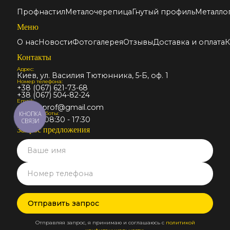
Профнастил
Металочерепица
Гнутый профиль
Металло
Меню
О нас
Новости
Фотогалерея
Отзывы
Доставка и оплата
К
Контакты
Адрес:
Киев, ул. Василия Тютюнника, 5-Б, оф. 1
Номер телефона:
+38 (067) 621-73-68
+38 (067) 504-82-24
Email:
stalmir.prof@gmail.com
График работы:
КНОПКА
Пн-Пт: 08:30 - 17:30
СВЯЗИ
Запрос предложения
Отправляя запрос, я принимаю и соглашаюсь с
политикой