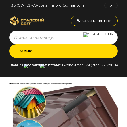
+38 (067) 621-73-68
stalmir.prof@gmail.com
RU
UK
Заказать звонок
Products
search
Меню
Главная
Новости
Монтаж коньковой планки ( планки конька, ко
Монтаж коньковой планки ( планки конька, конек) на кровле из металлочерепицы