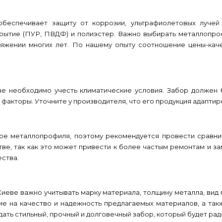
беспечивает защиту от коррозии, ультрафиолетовых лучей
крытие (ПУР, ПВДФ) и полиэстер. Важно выбирать металлопро
тяжении многих лет. По нашему опыту соотношение цены-кач
е необходимо учесть климатические условия. Забор должен
 факторы. Уточните у производителя, что его продукция адапти
е металлопрофиля, поэтому рекомендуется провести сравнит
стве, так как это может привести к более частым ремонтам и з
ства.
иеве важно учитывать марку материала, толщину металла, вид 
 на качество и надежность предлагаемых материалов, а такж
ть стильный, прочный и долговечный забор, который будет радо