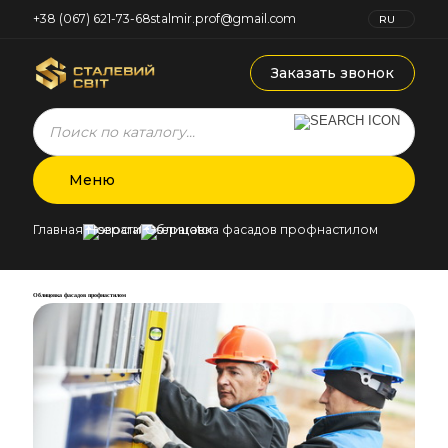
+38 (067) 621-73-68
stalmir.prof@gmail.com
RU
UK
Заказать звонок
Products
search
Меню
Главная
Новости
Облицовка фасадов профнастилом
Облицовка фасадов профнастилом