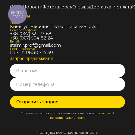
О нас
Новости
Фотогалерея
Отзывы
Доставка и оплата
К
КНОПКА
Контакты
СВЯЗИ
Адрес:
Киев, ул. Василия Тютюнника, 5-Б, оф. 1
Номер телефона:
+38 (067) 621-73-68
+38 (067) 504-82-24
Email:
stalmir.prof@gmail.com
График работы:
Пн-Пт: 08:30 - 17:30
Запрос предложения
Отправляя запрос, я принимаю и соглашаюсь с
политикой
конфиденциальности
.
Политика конфиденциальности