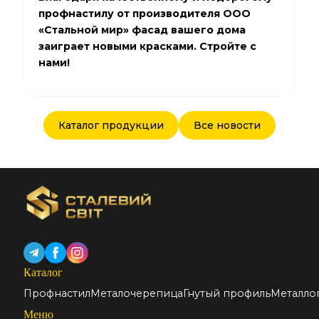
профнастилу от производителя ООО
«Стальной мир» фасад вашего дома
заиграет новыми красками. Стройте с
нами!
Каталог продукции
Все новости
Каталог
Профнастил
Металочерепица
Гнутый профиль
Металло
Меню