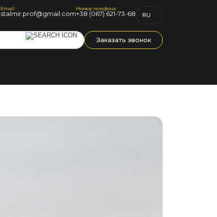
Email:
Номер телефона:
1
stalmir.prof@gmail.com
+38 (067) 621-73-68
RU
UK
Заказать звонок