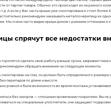
ти от партии товара. Обычно это происходит из-за разного коли
 т.д. А если у Вас часть крыши уже смонтирована и стоит более 
настоятельно рекомендуем заказывать металлочерепицу из одног
и. Мы очень часто видим крыши домов с разными оттенками и э
цы спрячут все недостатки в
 торопятся сделать свою работу раньше срока, закрывая глаза н
о рекомендуем обращать внимание на следующие моменты:
смонтирован на глаз, он должен быть определенного размера 
без перепадов по длине и высоте.
ьно ровной и была возможность во время монтажа устанавливать
яться без зазоров — сплошным кровельным покрытием. Вы не д
ливаться на специальные уплотнители, они защищают подкровел