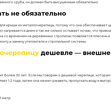
янного сруба, он должен быть высушенным обязательно.
ть не обязательно
ля крыши из металлочерепицы, потому что она обеспечивает ц
 нагревается днем и так же сильно остывает ночью, что приво
уха со временем на деревянных стропилах появляется плесень и 
онту и замену утеплителя и стропильной системы.
лочерепицу
дешевле — внешне 
т более 30 лет. Если мы говорим о дешевой черепице, которая
ет 1-2 года, затем она начнет ржаветь, пропускать воду и выгор
й метр