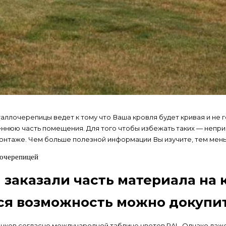
лочерепицы ведет к тому что Ваша кровля будет кривая и не ге
еннюю часть помещения. Для того чтобы избежать таких — неп
онтаже. Чем больше полезной информации Вы изучите, тем мень
лочерепицей
 заказали часть материала на 
тся возможность можно докупит
ков согласно международной таблице цветов RAL. Однако даже 