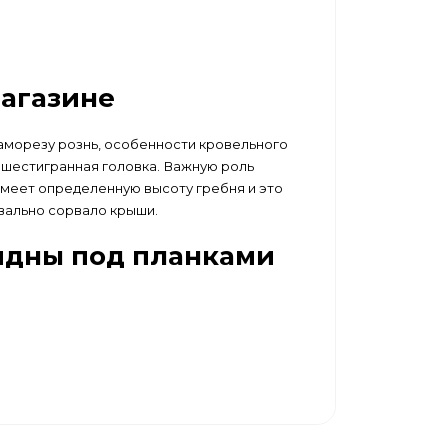
магазине
аморезу рознь, особенности кровельного
 шестигранная головка. Важную роль
имеет определенную высоту гребня и это
квально сорвало крыши.
видны под планками