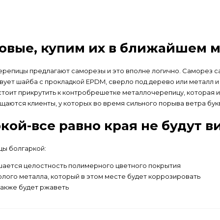
овые, купим их в ближайшем 
репицы предлагают саморезы и это вполне логично. Саморез с
вует шайба с прокладкой EPDM, сверло под дерево или металл и
дстоит прикрутить к контробрешетке металлочерепицу, которая 
ащаются клиенты, у которых во время сильного порыва ветра бу
кой-все равно края не будут 
цы болгаркой:
шается целостность полимерного цветного покрытия
олого металла, который в этом месте будет коррозировать
также будет ржаветь