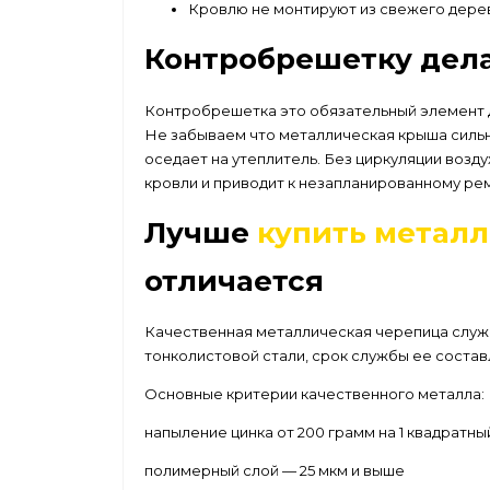
Кровлю не монтируют из свежего дерев
Контробрешетку дела
Контробрешетка это обязательный элемент д
Не забываем что металлическая крыша сильно
оседает на утеплитель. Без циркуляции возд
кровли и приводит к незапланированному рем
Лучше
купить метал
отличается
Качественная металлическая черепица служи
тонколистовой стали, срок службы ее составля
Основные критерии качественного металла:
напыление цинка от 200 грамм на 1 квадратны
полимерный слой — 25 мкм и выше