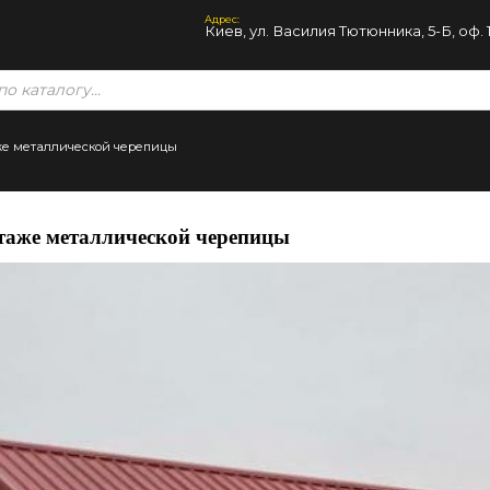
Адрес:
Киев, ул. Василия Тютюнника, 5-Б, оф. 
же металлической черепицы
таже металлической черепицы