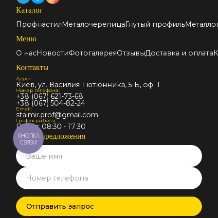
Каталог
Профнастил
Металочерепица
Гнутый профиль
Металло
Меню
О нас
Новости
Фотогалерея
Отзывы
Доставка и оплата
К
Контакты
Адрес:
Киев, ул. Василия Тютюнника, 5-Б, оф. 1
Номер телефона:
+38 (067) 621-73-68
+38 (067) 504-82-24
Email:
stalmir.prof@gmail.com
График работы:
Пн-Пт: 08:30 - 17:30
КНОПКА
Запрос предложения
СВЯЗИ