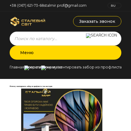
+38 (067) 621-73-68
stalmir.prof@gmail.com
RU
UK
Заказать звонок
Products
search
Меню
Главная
Новости
Почему монтировать забор из профлиста так 
Почему монтировать забор из профлиста так выгодно