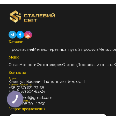
Каталог
Профнастил
Металочерепица
Гнутый профиль
Металло
Меню
О нас
Новости
Фотогалерея
Отзывы
Доставка и оплата
К
Контакты
Адрес:
Киев, ул. Василия Тютюнника, 5-Б, оф. 1
Номер телефона:
+38 (067) 621-73-68
+38 (067) 504-82-24
Email:
stalmir.prof@gmail.com
График работы:
Пн-Пт: 08:30 - 17:30
Запрос предложения