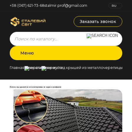
+38 (067) 621-73-68
stalmir.prof@gmail.com
RU
UK
Заказать звонок
Products
search
Меню
Главная
Новости
Почему под крышей из металлочерепицы не 
Почему под крышей из металлочерепицы не жарко и комфортно