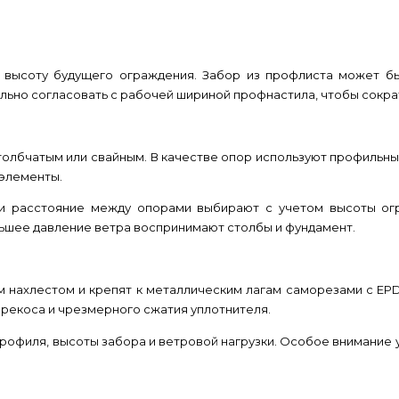
 высоту будущего ограждения. Забор из профлиста может б
льно согласовать с рабочей шириной профнастила, чтобы сократ
олбчатым или свайным. В качестве опор используют профильны
 элементы.
в и расстояние между опорами выбирают с учетом высоты огр
льшее давление ветра воспринимают столбы и фундамент.
м нахлестом и крепят к металлическим лагам саморезами с EP
перекоса и чрезмерного сжатия уплотнителя.
офиля, высоты забора и ветровой нагрузки. Особое внимание у