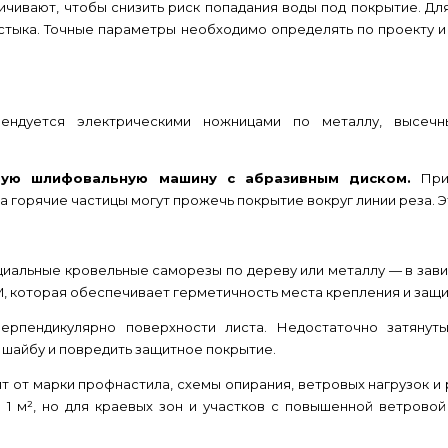
ичивают, чтобы снизить риск попадания воды под покрытие. Дл
 стыка. Точные параметры необходимо определять по проекту 
ендуется электрическими ножницами по металлу, высеч
овую шлифовальную машину с абразивным диском.
При 
 горячие частицы могут прожечь покрытие вокруг линии реза. 
циальные кровельные саморезы по дереву или металлу — в зав
, которая обеспечивает герметичность места крепления и защи
ерпендикулярно поверхности листа. Недостаточно затянут
шайбу и повредить защитное покрытие.
 от марки профнастила, схемы опирания, ветровых нагрузок и
 1 м², но для краевых зон и участков с повышенной ветрово