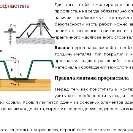
Для того чтобы смонтировать но
профлиста, не всегда обязательно о
наличии необходимых инструмен
безопасности часть работ можно в
понимать основные принципы и э
практичного и долговечного строите
Важно:
перед началом работ необх
толщину металла, тип покрытия и 
профнастил
, а для ограждений —
про
материала и соблюдения технологии з
Правила монтажа профнастила
Перед тем как приступать к монт
учитывать особенности укладки к
щей кровли. Кровля является одним из основных элементов зда
азованию конденсата, сырости и повреждению подкровельных к
ата, тщательно выравнивая первый лист относительно карни