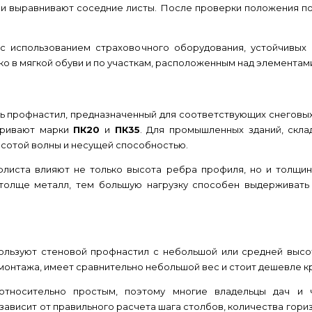
 и выравнивают соседние листы. После проверки положения по
 использованием страховочного оборудования, устойчивых 
ко в мягкой обуви и по участкам, расположенным над элементам
ь профнастил, предназначенный для соответствующих снеговых,
тривают марки
ПК20
и
ПК35
. Для промышленных зданий, скла
сотой волны и несущей способностью.
листа влияют не только высота ребра профиля, но и толщина
толще металл, тем большую нагрузку способен выдерживать
ользуют стеновой профнастил с небольшой или средней высо
монтажа, имеет сравнительно небольшой вес и стоит дешевле к
тносительно простым, поэтому многие владельцы дач и 
ависит от правильного расчета шага столбов, количества гори