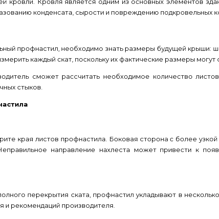
щей кровли. Кровля является одним из основных элементов зда
азованию конденсата, сырости и повреждению подкровельных к
ьный профнастил, необходимо знать размеры будущей крыши: ши
измерить каждый скат, поскольку их фактические размеры могут 
одитель сможет рассчитать необходимое количество листов,
чных стыков.
настила
ите края листов профнастила. Боковая сторона с более узкой 
Неправильное направление нахлеста может привести к поя
полного перекрытия ската, профнастил укладывают в нескольк
ля и рекомендаций производителя.