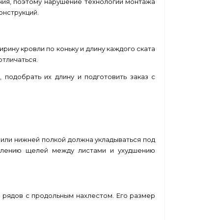
ния, поэтому нарушение технологии монтажа
онструкций.
рину кровли по коньку и длину каждого ската
отличаться.
 подобрать их длину и подготовить заказ с
или нижней полкой должна укладываться под
влению щелей между листами и ухудшению
о рядов с продольным нахлестом. Его размер