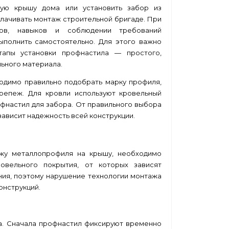
вую крышу дома или установить забор из
плачивать монтаж строительной бригаде. При
тов, навыков и соблюдении требований
ыполнить самостоятельно. Для этого важно
тапы установки профнастила — простого,
льного материала.
одимо правильно подобрать марку профиля,
крепеж. Для кровли используют
кровельный
фнастил для забора
. От правильного выбора
ависит надежность всей конструкции.
ажу металлопрофиля на крышу, необходимо
ровельного покрытия, от которых зависят
ния, поэтому нарушение технологии монтажа
онструкций.
за. Сначала профнастил фиксируют временно