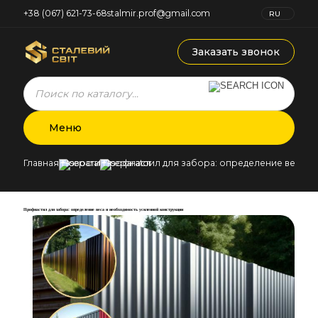
+38 (067) 621-73-68
stalmir.prof@gmail.com
RU
UK
Заказать звонок
Products
search
Меню
Главная
Новости
Профнастил для забора: определение веса и
Профнастил для забора: определение веса и необходимость усиленной конструкции