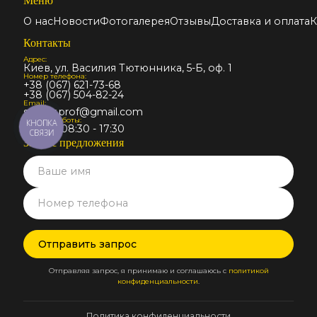
Меню
О нас
Новости
Фотогалерея
Отзывы
Доставка и оплата
К
Контакты
Адрес:
Киев, ул. Василия Тютюнника, 5-Б, оф. 1
Номер телефона:
+38 (067) 621-73-68
+38 (067) 504-82-24
Email:
stalmir.prof@gmail.com
График работы:
КНОПКА
Пн-Пт: 08:30 - 17:30
СВЯЗИ
Запрос предложения
Отправляя запрос, я принимаю и соглашаюсь с
политикой
конфиденциальности
.
Политика конфиденциальности