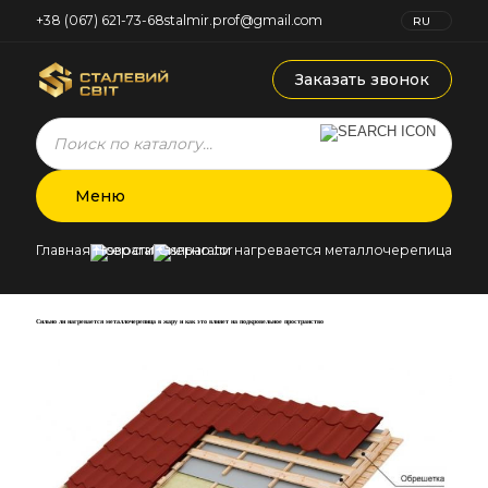
+38 (067) 621-73-68
stalmir.prof@gmail.com
RU
UK
Заказать звонок
Products
search
Меню
Главная
Новости
Сильно ли нагревается металлочерепица в жар
Сильно ли нагревается металлочерепица в жару и как это влияет на подкровельное пространство