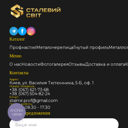
Каталог
Профнастил
Металочерепица
Гнутый профиль
Металло
Меню
О нас
Новости
Фотогалерея
Отзывы
Доставка и оплата
К
Контакты
Адрес:
Киев, ул. Василия Тютюнника, 5-Б, оф. 1
Номер телефона:
+38 (067) 621-73-68
+38 (067) 504-82-24
Email:
stalmir.prof@gmail.com
График работы:
Пн-Пт: 08:30 - 17:30
КНОПКА
Запрос предложения
СВЯЗИ