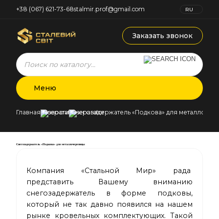
+38 (067) 621-73-68
stalmir.prof@gmail.com
RU
UK
Заказать звонок
Products
search
Меню
Главная
Новости
Снегозадержатель «Подкова» для металлоче
Снегозадержатель «Подкова» для металлочерепицы
Компания «Стальной Мир» рада
представить Вашему вниманию
снегозадержатель в форме подковы,
который не так давно появился на нашем
рынке кровельных комплектующих. Такой