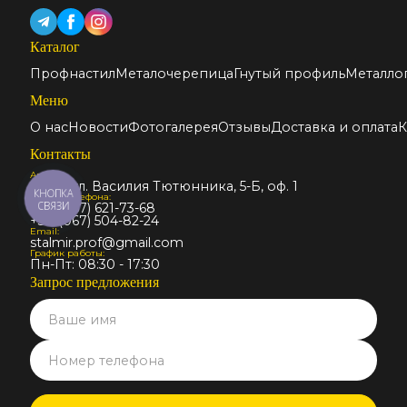
Каталог
Профнастил
Металочерепица
Гнутый профиль
Металло
Меню
О нас
Новости
Фотогалерея
Отзывы
Доставка и оплата
К
Контакты
Адрес:
Киев, ул. Василия Тютюнника, 5-Б, оф. 1
КНОПКА
Номер телефона:
СВЯЗИ
+38 (067) 621-73-68
+38 (067) 504-82-24
Email:
stalmir.prof@gmail.com
График работы:
Пн-Пт: 08:30 - 17:30
Запрос предложения