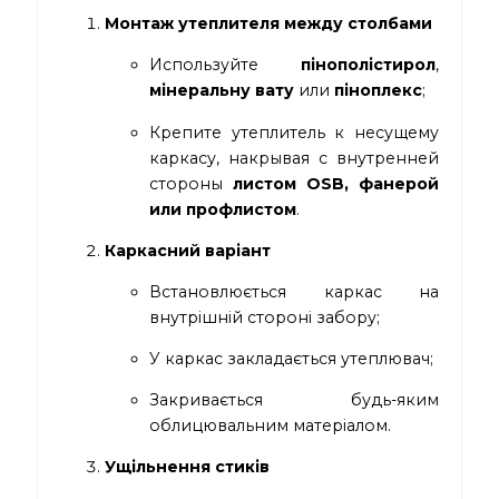
Монтаж утеплителя между столбами
Используйте
пінополістирол
,
мінеральну вату
или
піноплекс
;
Крепите утеплитель к несущему
каркасу, накрывая с внутренней
стороны
листом OSB, фанерой
или профлистом
.
Каркасний варіант
Встановлюється каркас на
внутрішній стороні забору;
У каркас закладається утеплювач;
Закривається будь-яким
облицювальним матеріалом.
Ущільнення стиків