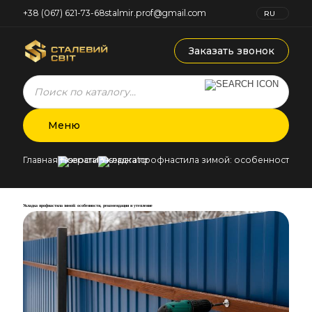
+38 (067) 621-73-68
stalmir.prof@gmail.com
RU
UK
Заказать звонок
Products
search
Меню
Главная
Новости
Укладка профнастила зимой: особенности, р
Укладка профнастила зимой: особенности, рекомендации и утепление