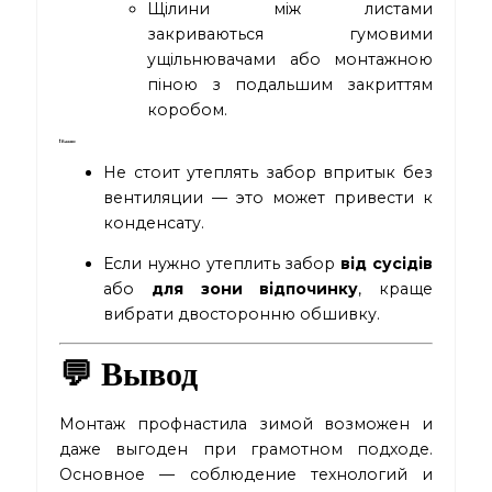
Щілини між листами
закриваються гумовими
ущільнювачами або монтажною
піною з подальшим закриттям
коробом.
❗ Важно:
Не стоит утеплять забор впритык без
вентиляции — это может привести к
конденсату.
Если нужно утеплить забор
від сусідів
або
для зони відпочинку
, краще
вибрати двосторонню обшивку.
💬 Вывод
Монтаж профнастила зимой возможен и
даже выгоден при грамотном подходе.
Основное — соблюдение технологий и