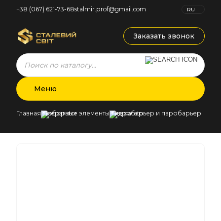
+38 (067) 621-73-68
stalmir.prof@gmail.com
RU
UK
Заказать звонок
Products
search
Меню
Главная
Доборные элементы
Гидробарьер и паробарьер