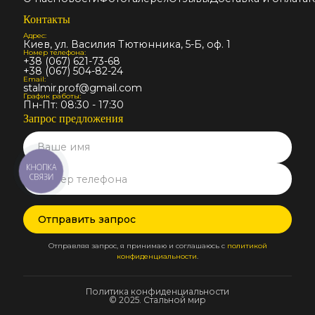
обязательным условием при
Контакты
устройстве современных утепленных
Адрес:
Киев, ул. Василия Тютюнника, 5-Б, оф. 1
кровель.
Номер телефона:
+38 (067) 621-73-68
Где применяется гидробарьер и паробарьер
+38 (067) 504-82-24
Email:
Кровельные мембраны и пленки
stalmir.prof@gmail.com
График работы:
используются для:
Пн-Пт: 08:30 - 17:30
Запрос предложения
скатных кровель;
металлочерепицы;
профнастила;
КНОПКА
СВЯЗИ
утепленных мансард;
каркасных домов;
чердачных помещений;
коммерческих зданий;
Отправляя запрос, я принимаю и соглашаюсь с
политикой
конфиденциальности
.
складских комплексов;
промышленных объектов;
Политика конфиденциальности
реконструкции старых кровель.
© 2025. Стальной мир