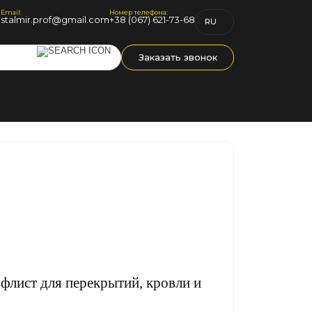
Email:
Номер телефона:
1
stalmir.prof@gmail.com
+38 (067) 621-73-68
RU
UK
Заказать звонок
лист для перекрытий, кровли и