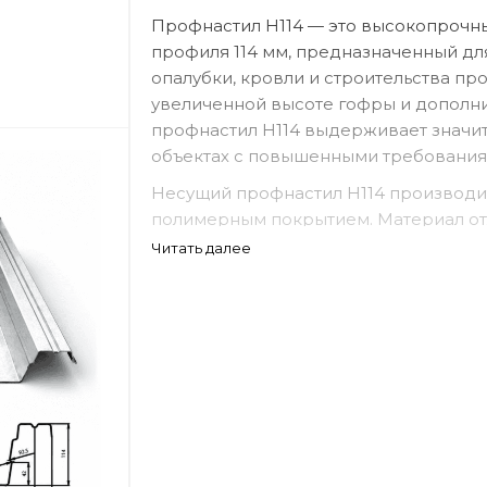
Профнастил Н114 — это высокопрочн
профиля 114 мм, предназначенный дл
опалубки, кровли и строительства п
увеличенной высоте гофры и дополн
профнастил Н114 выдерживает значит
объектах с повышенными требования
Несущий профнастил Н114 производит
полимерным покрытием. Материал от
способностью, устойчивостью к корр
Читать далее
эксплуатации даже в сложных климат
Профлист Н114 активно используется 
производственных комплексов, торго
где требуется надежное металлическ
кровли.
Сферы применения профнастила 
межэтажные перекрытия;