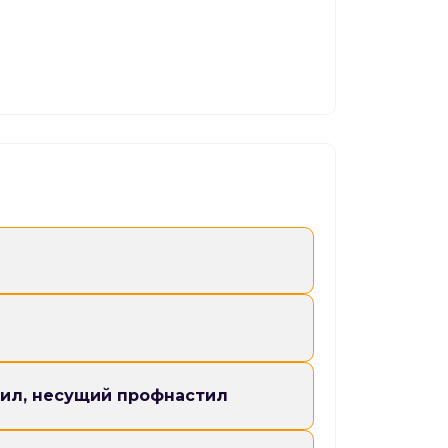
настилу;
сы;
мещения;
е сооружения.
х пролетов;
грузкам;
ил, несущий профнастил
рытие;