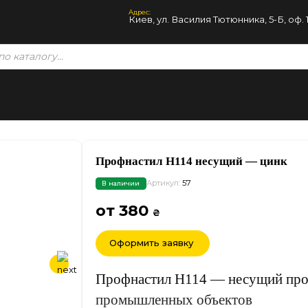
Адрес:
Киев, ул. Василия Тютюнника, 5-Б, оф. 
Профнастил Н114 несущий — цинк
Артикул:
57
В наличии
от 380
₴
Оформить заявку
Профнастил Н114 — несущий проф
промышленных объектов