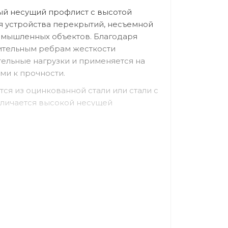
ый несущий профлист с высотой
я устройства перекрытий, несъемной
ромышленных объектов. Благодаря
ительным ребрам жесткости
ельные нагрузки и применяется на
ми к прочности.
ся из оцинкованной стали или стали с
личается высокой несущей
озии и длительным сроком
ических условиях Украины.
при строительстве складов, ангаров,
вых центров и многоэтажных зданий,
ое основание для перекрытий и
Н114