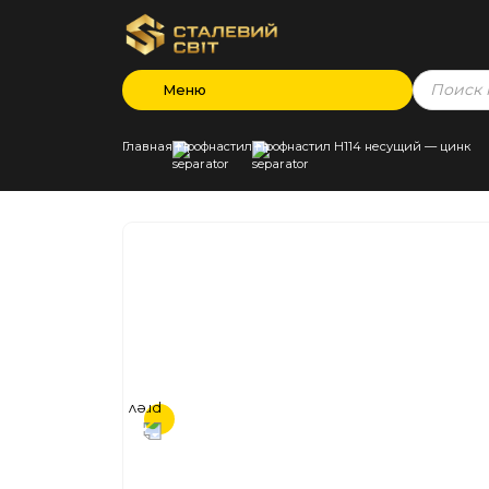
Products
Меню
search
Главная
Профнастил
Профнастил Н114 несущий — цинк