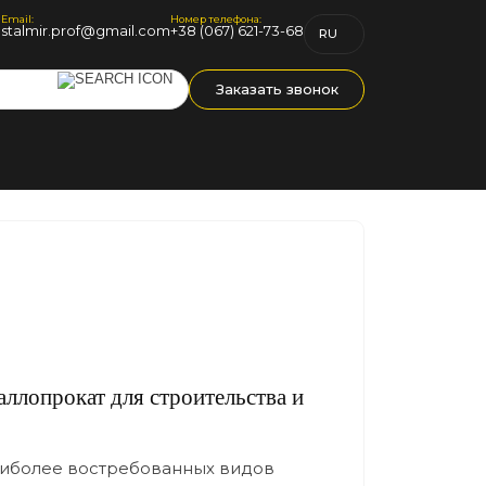
Email:
Номер телефона:
1
stalmir.prof@gmail.com
+38 (067) 621-73-68
RU
UK
Заказать звонок
ллопрокат для строительства и
наиболее востребованных видов