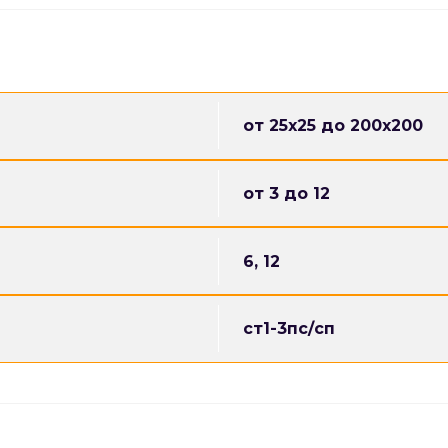
строительства каркасов зданий;
монтажа несущих конструкций;
усиления строительных элементо
изготовления опор и стоек;
строительства складских и про
производства ворот и огражден
от 25х25 до 200х200
изготовления лестниц и перил;
машиностроения;
от 3 до 12
производства оборудования и те
Преимущества стального уголка
6, 12
высокая прочность и жесткость;
устойчивость к механическим на
универсальность применения;
ст1-3пс/сп
простота монтажа и сварки;
широкий выбор размеров;
длительный срок эксплуатации;
надежность конструкции;
подходит для строительных и пр