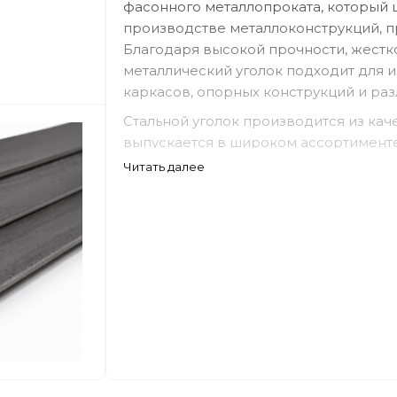
фасонного металлопроката, который 
производстве металлоконструкций, 
Благодаря высокой прочности, жестк
металлический уголок подходит для 
каркасов, опорных конструкций и ра
Стальной уголок производится из кач
выпускается в широком ассортименте
устойчивостью к механическим нагру
Читать далее
монтажа. Благодаря своей форме уг
воспринимать нагрузки и усиливать р
Уголок металлический используется ка
крупных промышленных объектах, гд
строительный материал.
Сферы применения стального уго
Металлический уголок применяется д
изготовления металлоконструкци