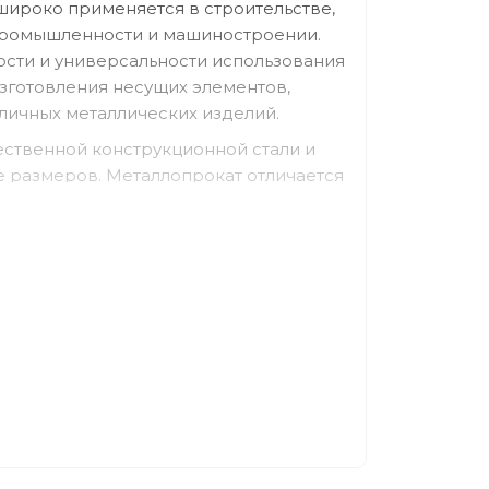
широко применяется в строительстве,
промышленности и машиностроении.
ости и универсальности использования
изготовления несущих элементов,
зличных металлических изделий.
ественной конструкционной стали и
 размеров. Металлопрокат отличается
зкам, долговечностью и удобством
олок способен эффективно
азличные конструкции.
к в частном строительстве, так и на
е требуется надежный и прочный
лка
ля:
й;