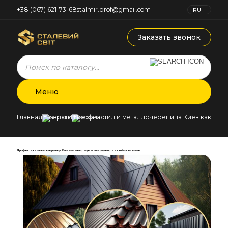
+38 (067) 621-73-68
stalmir.prof@gmail.com
RU
UK
Заказать звонок
Products
search
Меню
Главная
Новости
Профнастил и металлочерепица Киев как инвес
Профнастил и металлочерепица Киев как инвестиция в долговечность и стойкость здания