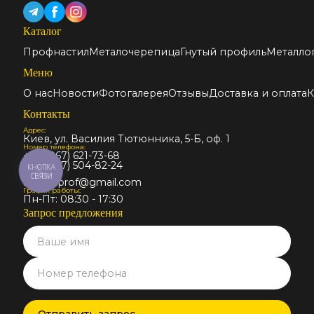
Каталог
Профнастил
Металочерепица
Гнутый профиль
Металло
Меню
О нас
Новости
Фотогалерея
Отзывы
Доставка и оплата
К
Контакты
Адрес:
Киев, ул. Василия Тютюнника, 5-Б, оф. 1
Номер телефона:
+38 (067) 621-73-68
+38 (067) 504-82-24
КНОПКА
Email:
СВЯЗИ
stalmir.prof@gmail.com
График работы:
Пн-Пт: 08:30 - 17:30
Запрос предложения