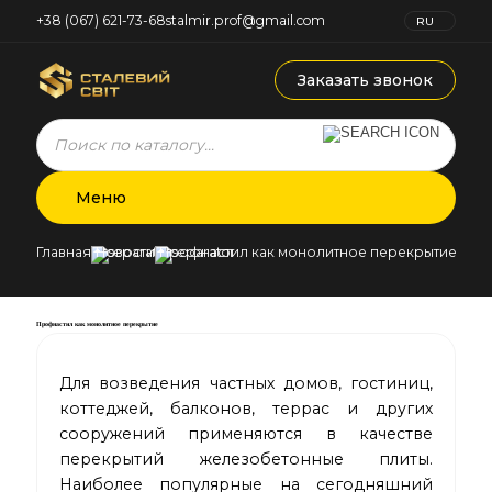
+38 (067) 621-73-68
stalmir.prof@gmail.com
RU
UK
Заказать звонок
Products
search
Меню
Главная
Новости
Профнастил как монолитное перекрытие
Профнастил как монолитное перекрытие
Для возведения частных домов, гостиниц,
коттеджей, балконов, террас и других
сооружений применяются в качестве
перекрытий железобетонные плиты.
Наиболее популярные на сегодняшний