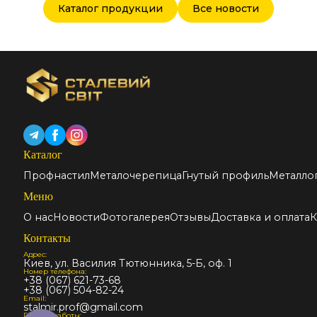
Каталог продукции
Все новости
Каталог
Профнастил
Металочерепица
Гнутый профиль
Металло
Меню
О нас
Новости
Фотогалерея
Отзывы
Доставка и оплата
К
Контакты
Адрес:
Киев, ул. Василия Тютюнника, 5-Б, оф. 1
Номер телефона:
+38 (067) 621-73-68
+38 (067) 504-82-24
Email:
stalmir.prof@gmail.com
График работы: