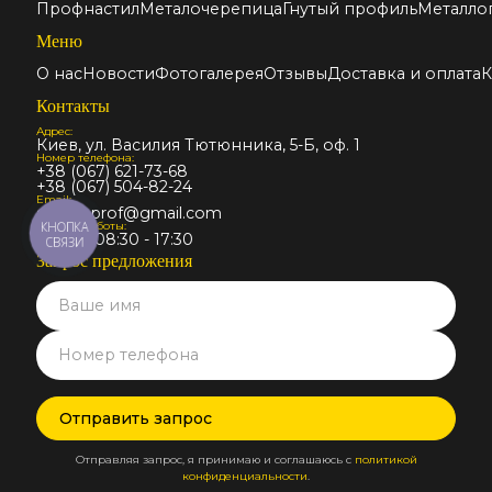
Профнастил
Металочерепица
Гнутый профиль
Металло
Меню
О нас
Новости
Фотогалерея
Отзывы
Доставка и оплата
К
Контакты
Адрес:
Киев, ул. Василия Тютюнника, 5-Б, оф. 1
Номер телефона:
+38 (067) 621-73-68
+38 (067) 504-82-24
Email:
stalmir.prof@gmail.com
График работы:
КНОПКА
Пн-Пт: 08:30 - 17:30
СВЯЗИ
Запрос предложения
Отправляя запрос, я принимаю и соглашаюсь с
политикой
конфиденциальности
.