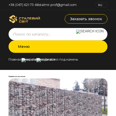
+38 (067) 621-73-68
stalmir.prof@gmail.com
RU
UK
Заказать звонок
Products
search
Меню
Главная
Новости
Профнастил под камень
Профнастил под камень