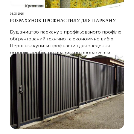
04.05.2026
РОЗРАХУНОК ПРОФНАСТИЛУ ДЛЯ ПАРКАНУ
Будівництво паркану з профільованого профілю
обґрунтований технічно та економічно вибір.
Перш ніж купити профнастил для зведення
огорожі, необхідно правильно прорахувати
необхідну кількість матеріалу: кількість листів
профлиста кількість сполучних елементів
(стовпчики, перемички з профільної труби,
шурупи) кількість отворів кількість хвірток та
воріт. Правильний та точний розрахунок
необхідного матеріалу дозволить звести в
найкоротші терміни бажаний вами паркан, […]