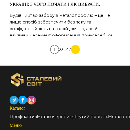
УКРАЇНІ: З ЧОГО ПОЧАТИ І ЯК ВИБРАТИ.
Будівництво забору з металопрофілю – це не
лише спосіб забезпечити безпеку та
конфіденційність на вашій ділянці, але й
важливий елемент оформлення приусадебної
території. Однак, перед тим як приступити до
Пагинация
проекту, важливо врахувати кілька ключових
1
2
3
…
47
моментів, щоб вибрати підходящий профнастил
записей
та створити довговічну та красиву споруду.
Визначення цілей та вимог: По-перше, визначте,
які цілі ви ставите […]
Каталог
Профнастил
Металочерепиця
Гнутий профіль
Металопр
Меню