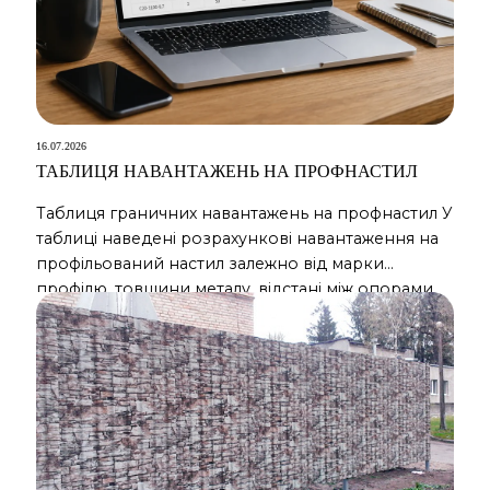
16.07.2026
ТАБЛИЦЯ НАВАНТАЖЕНЬ НА ПРОФНАСТИЛ
Таблиця граничних навантажень на профнастил У
таблиці наведені розрахункові навантаження на
профільований настил залежно від марки
профілю, товщини металу, відстані між опорами
та схеми спирання. Значення вказані в кг/м². Тип
профілю Проліт, м Навантаження за
розрахунковою схемою, кг/м² 1 проліт 2 прольоти
3 прольоти 4 прольоти С8-1150-0,45 1 64 153 123 146
С8-1150-0,45 1,5 18 […]