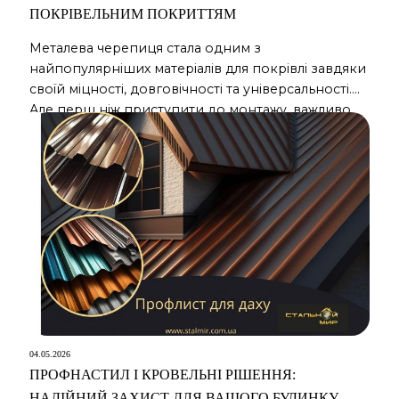
ПОКРІВЕЛЬНИМ ПОКРИТТЯМ
Металева черепиця стала одним з
найпопулярніших матеріалів для покрівлі завдяки
своїй міцності, довговічності та універсальності.
Але перш ніж приступити до монтажу, важливо
правильно розрахувати необхідну кількість листів
металочерепиці та провести необхідну
підготовку. Як правильно порахувати листи
металочерепиці на покрівлю? Першим кроком
для розрахунку кількості листів металочерепиці є
визначення площі даху. Для цього необхідно
виміряти довжину […]
04.05.2026
ПРОФНАСТИЛ І КРОВЕЛЬНІ РІШЕННЯ:
НАДІЙНИЙ ЗАХИСТ ДЛЯ ВАШОГО БУДИНКУ