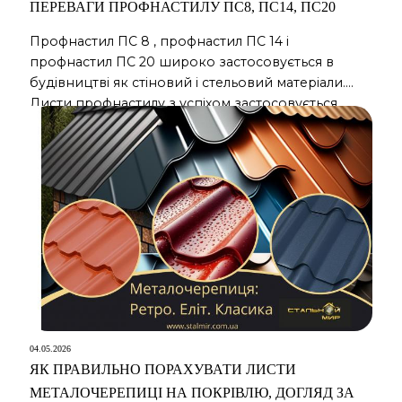
ПЕРЕВАГИ ПРОФНАСТИЛУ ПС8, ПС14, ПС20
Профнастил ПС 8 , профнастил ПС 14 і
профнастил ПС 20 широко застосовується в
будівництві як стіновий і стельовий матеріали.
Листи профнастилу з успіхом застосовується,
коли необхідно змонтувати фасад будівлі,
здійснити обшивку проблемних стін або зон
стіни, обшити стельову поверхню, провести
монтаж огорожі або паркану, підшити карнизну
звис. Такі роботи виконуються в найкоротші
терміни завдяки […]
04.05.2026
ЯК ПРАВИЛЬНО ПОРАХУВАТИ ЛИСТИ
МЕТАЛОЧЕРЕПИЦІ НА ПОКРІВЛЮ, ДОГЛЯД ЗА