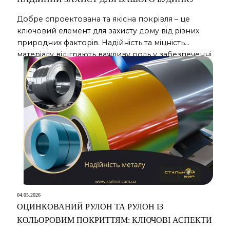
Добре спроектована та якісна покрівля – це
ключовий елемент для захисту дому від різних
природних факторів. Надійність та міцність
матеріалу відіграють важливу роль у забезпеченні
тривалості та безпеки будівлі. Серед різноманіття
кровельних рішень профнастил заслуговує
особливої уваги завдяки своїм унікальним
характеристикам. Прочність і довговічність
профнастила Профнастил виготовляється з
оцинкованої сталі або сталі з полімерним
покриттям, […]
04.05.2026
ОЦИНКОВАНИЙ РУЛОН ТА РУЛОН ІЗ
КОЛЬОРОВИМ ПОКРИТТЯМ: КЛЮЧОВІ АСПЕКТИ