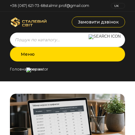
+38 (067) 621-73-68
stalmir.prof@gmail.com
UK
RU
Замовити дзвінок
Products
search
Меню
Головна
Новини