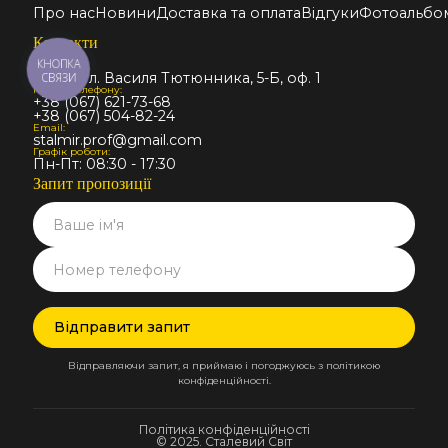
Про нас
Новини
Доставка та оплата
Відгуки
Фотоальбо
Контакти
КНОПКА
Адреса:
Київ, вул. Василя Тютюнника, 5-Б, оф. 1
СВЯЗИ
Номер телефону:
+38 (067) 621-73-68
+38 (067) 504-82-24
Email:
stalmir.prof@gmail.com
Графік роботи:
Пн-Пт: 08:30 - 17:30
Запит пропозиції
Відправляючи запит, я приймаю і погоджуюсь з політикою
конфіденційності.
Політика конфіденційності
© 2025. Сталевий Світ