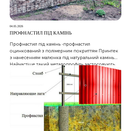
04.05.2026
ПРОФНАСТИЛ ПІД КАМІНЬ
Профнастил під камінь -профнастил
оцинкований з полімерним покриттям Принтек
з нанесенням малюнка під натуральний камінь.
Найчастіше такий металопрофіль застосовують
для облицювання цоколя житлових та
промислових будівель, а також для будівництва
парканів з профнастилу. Профлист під камінь ціна
Ціна профнастилу під дикий камінь дорожча за
вартість профлиста з покриттям поліестер, але за
рахунок природної імітації натурального […]