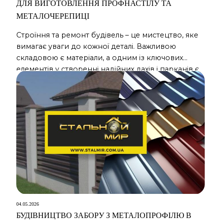
ДЛЯ ВИГОТОВЛЕННЯ ПРОФНАСТІЛУ ТА
МЕТАЛОЧЕРЕПИЦІ
Строїння та ремонт будівель – це мистецтво, яке
вимагає уваги до кожної деталі. Важливою
складовою є матеріали, а одним із ключових
елементів у створенні надійних дахів і парканів є
оцинковані рулони з кольоровим покриттям.
Розглянемо, на що слід звертати увагу при
виборі таких рулонів для виробництва
профнастіла та металочерепиці. Оцинкований
рулон: захист від корозії та […]
04.05.2026
БУДІВНИЦТВО ЗАБОРУ З МЕТАЛОПРОФІЛЮ В