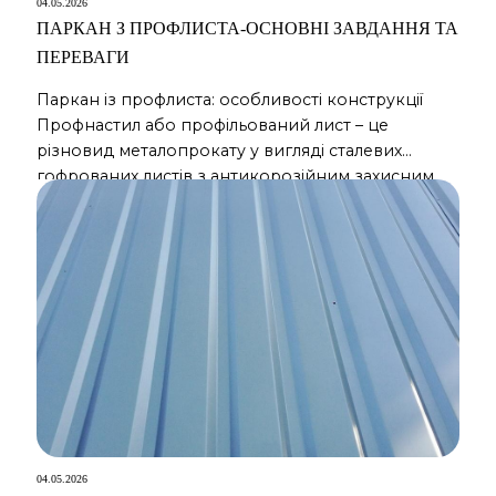
04.05.2026
ПАРКАН З ПРОФЛИСТА-ОСНОВНІ ЗАВДАННЯ ТА
ПЕРЕВАГИ
Паркан із профлиста: особливості конструкції
Профнастил або профільований лист – це
різновид металопрокату у вигляді сталевих
гофрованих листів з антикорозійним захисним
покриттям. Цей матеріал активно
використовується у будівельній справі: для
спорудження покрівлі, спорудження гаражів,
торгових павільйонів. Але також профнастил
знайшов широке застосування як матеріал для
парканів. У таких цілях найчастіше
використовують стіновий профнастил. Даний
матеріал […]
04.05.2026