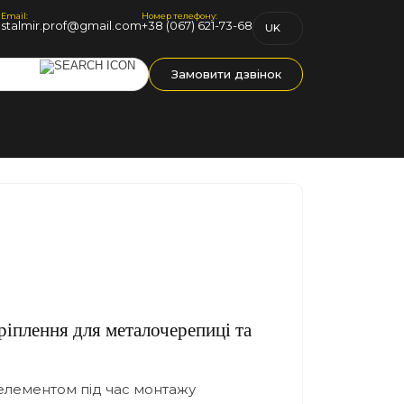
Email:
Номер телефону:
1
stalmir.prof@gmail.com
+38 (067) 621-73-68
UK
RU
Замовити дзвінок
ріплення для металочерепиці та
 елементом під час монтажу