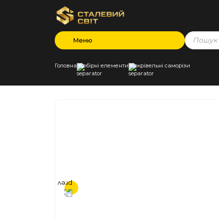
Products
Меню
search
Головна
Добірні елементи
Покрівельні саморізи