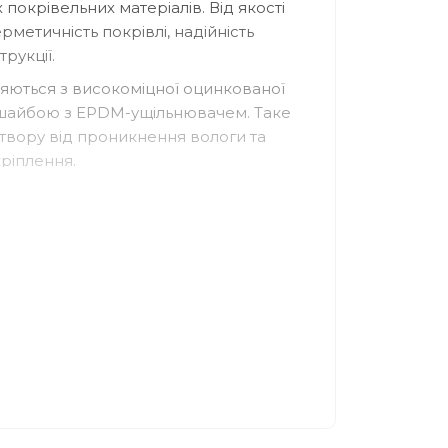
покрівельних матеріалів. Від якості
метичність покрівлі, надійність
трукції.
ляються з високоміцної оцинкованої
 шайбою з EPDM-ущільнювачем. Таке
отвору від проникнення вологи та
кріплення.
 значні вітрові та снігові
кріплення покрівельного покриття
морізи
ься для монтажу: