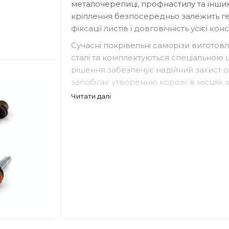
металочерепиці, профнастилу та інших 
кріплення безпосередньо залежить гер
фіксації листів і довговічність усієї конс
Сучасні покрівельні саморізи виготов
сталі та комплектуються спеціальною
рішення забезпечує надійний захист 
запобігає утворенню корозії в місцях 
Читати далі
Якісні саморізи для покрівлі витримують
навантаження, забезпечуючи надійне 
протягом багатьох років експлуатації.
Де застосовуються покрівельні са
Покрівельне кріплення використовуєт
металочерепиці;
профнастилу;
фасадних профільованих листів;
сендвіч-панелей;