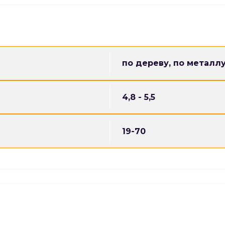
добірних елементів покрівлі;
коників і планок примикання;
вітрових планок;
водостічних систем;
металевих огорож;
каркасних металоконструкцій.
по дереву, по металл
Переваги покрівельних саморізів
4,8 - 5,5
висока міцність кріплення;
оцинковане антикорозійне покри
герметичність з’єднання;
19-70
EPDM-шайба стійка до ультрафіол
тривалий термін служби;
стійкість до перепадів температу
простий монтаж;
надійна фіксація листів;
широкий вибір розмірів;
можливість підбору кольору під 