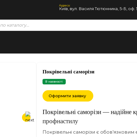
Адреса:
Київ, вул. Василя Тютюнника, 5-Б, оф. 
Покрівельні саморізи
В наявності
Оформити заявку
Покрівельні саморізи — надійне к
профнастилу
Покрівельні саморізи є обов’язковим