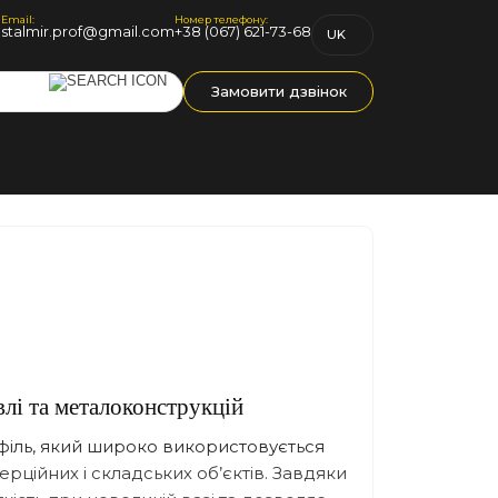
Email:
Номер телефону:
1
stalmir.prof@gmail.com
+38 (067) 621-73-68
UK
RU
Замовити дзвінок
лі та металоконструкцій
філь, який широко використовується
рційних і складських об’єктів. Завдяки