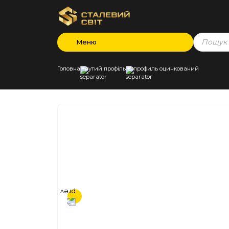
Products
Меню
search
Головна
Гнутий профіль
Z-профиль оцинкований