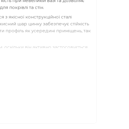
кість при невеликій вазі та дозволяє
ля покрівлі та стін.
з якісної конструкційної сталі
исний шар цинку забезпечує стійкість
ти профіль як усередині приміщень, так
, оскільки він активно застосовується
у покрівельного профнастилу, сендвіч-
собливій геометрії профіль витримує
оку міцність каркаса.
ень;