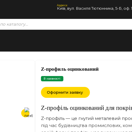
Адреса:
Київ, вул. Василя Тютюнника, 5-Б, оф. 
Z-профиль оцинкований
В наявності
Оформити заявку
Z-профіль оцинкований для покрів
Z-профіль — це гнутий металевий про
під час будівництва промислових, коме