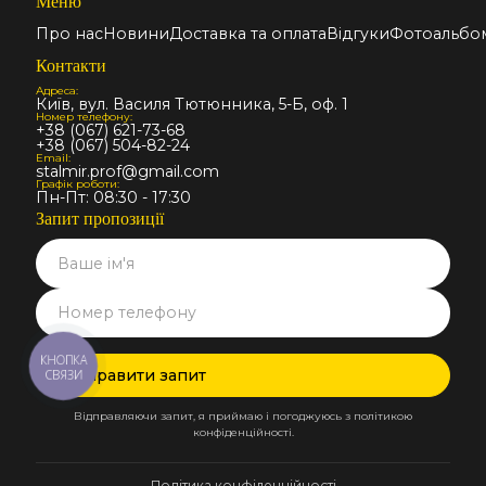
Меню
Про нас
Новини
Доставка та оплата
Відгуки
Фотоальбо
Контакти
Адреса:
Київ, вул. Василя Тютюнника, 5-Б, оф. 1
Номер телефону:
+38 (067) 621-73-68
+38 (067) 504-82-24
Email:
stalmir.prof@gmail.com
Графік роботи:
Пн-Пт: 08:30 - 17:30
Запит пропозиції
КНОПКА
СВЯЗИ
Відправляючи запит, я приймаю і погоджуюсь з політикою
конфіденційності.
Політика конфіденційності