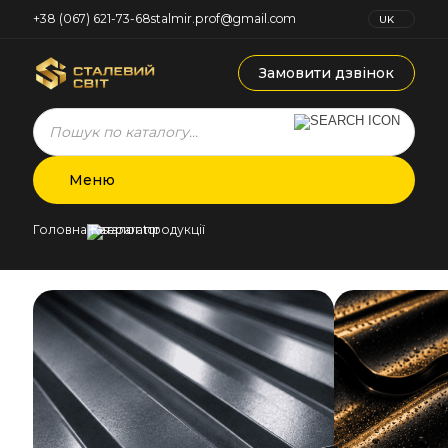
+38 (067) 621-73-68
stalmir.prof@gmail.com
UK
RU
Замовити дзвінок
Products
search
Меню
Головна
Каталог продукції