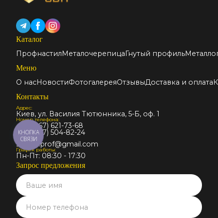
Каталог
Профнастил
Металочерепица
Гнутый профиль
Металло
Меню
О нас
Новости
Фотогалерея
Отзывы
Доставка и оплата
К
Контакты
Адрес:
Киев, ул. Василия Тютюнника, 5-Б, оф. 1
Номер телефона:
+38 (067) 621-73-68
+38 (067) 504-82-24
КНОПКА
Email:
СВЯЗИ
stalmir.prof@gmail.com
График работы:
Пн-Пт: 08:30 - 17:30
Запрос предложения