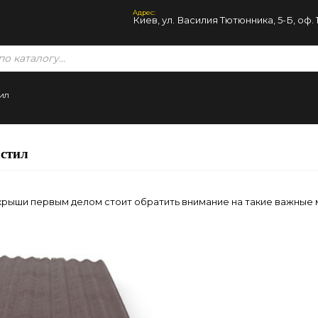
Адрес:
Киев, ул. Василия Тютюнника, 5-Б, оф. 
тил
астил
крыши первым делом стоит обратить внимание на такие важные 