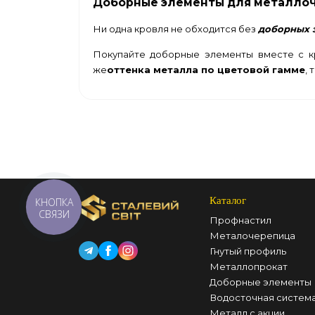
Доборные элементы для металло
Ни одна кровля не обходится без
доборных 
Покупайте доборные элементы вместе с к
же
оттенка
м
еталла по цветовой гамме
,
Каталог
КНОПКА
СВЯЗИ
Профнастил
Металочерепица
Гнутый профиль
Металлопрокат
Доборные элементы
Водосточная систем
Металл с акции