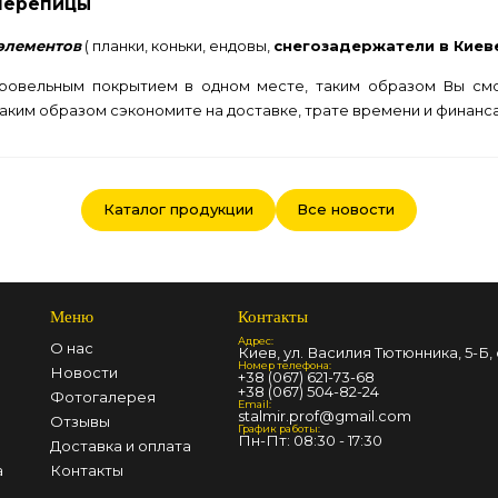
черепицы
элементов
( планки, коньки, ендовы,
снегозадержатели в Киев
ровельным покрытием в одном месте, таким образом Вы смо
 таким образом сэкономите на доставке, трате времени и финанса
Каталог продукции
Все новости
Меню
Контакты
Адрес:
О нас
Киев, ул. Василия Тютюнника, 5-Б, 
Номер телефона:
Новости
+38 (067) 621-73-68
+38 (067) 504-82-24
Фотогалерея
Email:
stalmir.prof@gmail.com
Отзывы
График работы:
Пн-Пт: 08:30 - 17:30
Доставка и оплата
а
Контакты