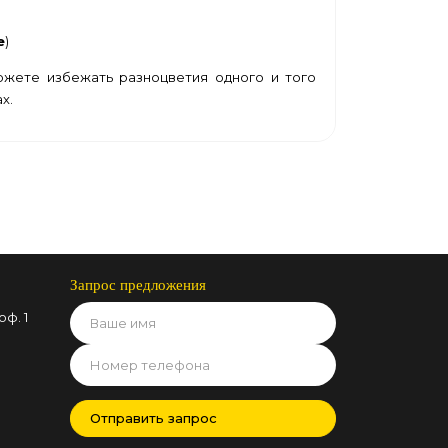
е
)
жете избежать разноцветия одного и того
х.
Запрос предложения
оф. 1