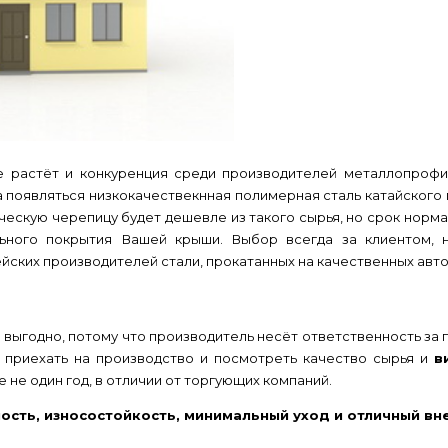
е растёт и конкуренция среди производителей металлопроф
а появляться низкокачествекнная полимерная сталь катайского 
ескую черепицу будет дешевле из такого сырья, но срок нормал
ьного покрытия Вашей крыши. Выбор всегда за клиентом, 
ских производителей стали, прокатанных на качественных авто
 выгодно, потому что производитель несёт ответственность за
 приехать на производство и посмотреть качество сырья и
в
 не один год, в отличии от торгующих компаний.
ость, износостойкость, минимальный уход и отличный вн