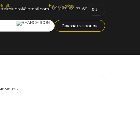
Email:
Номер телефона:
1
stalmir.prof@gmail.com
+38 (067) 621-73-68
RU
UK
Заказать звонок
моменты: