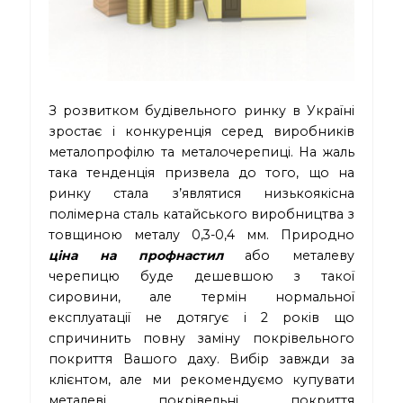
З розвитком будівельного ринку в Україні
зростає і конкуренція серед виробників
металопрофілю та металочерепиці. На жаль
така тенденція призвела до того, що на
ринку стала з’являтися низькоякісна
полімерна сталь катайського виробництва з
товщиною металу 0,3-0,4 мм. Природно
ціна на профнастил
або металеву
черепицю буде дешевшою з такої
сировини, але термін нормальної
експлуатації не дотягує і 2 років що
спричинить повну заміну покрівельного
покриття Вашого даху. Вибір завжди за
клієнтом, але ми рекомендуємо купувати
металеві покрівельні покриття