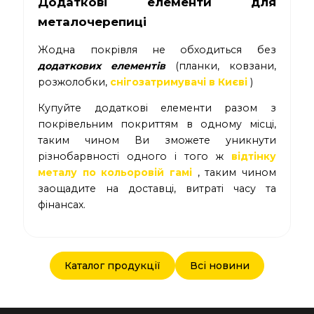
Додаткові елементи для
металочерепиці
Жодна покрівля не обходиться без
додаткових елементів
(планки, ковзани,
розжолобки,
снігозатримувачі в Києві
)
Купуйте додаткові елементи разом з
покрівельним покриттям в одному місці,
таким чином Ви зможете уникнути
різнобарвності одного і того ж
відтінку
металу по кольоровій гамі
, таким чином
заощадите на доставці, витраті часу та
фінансах.
Каталог продукції
Всі новини