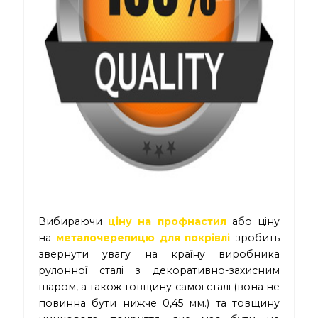
Вибираючи
ціну на профнастил
або ціну
на
металочерепицю для покрівлі
зробить
звернути увагу на країну виробника
рулонної сталі з декоративно-захисним
шаром, а також товщину самої сталі (вона не
повинна бути нижче 0,45 мм.) та товщину