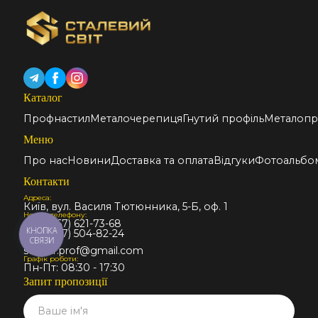
Каталог
Профнастил
Металочерепиця
Гнутий профіль
Металопр
Меню
Про нас
Новини
Доставка та оплата
Відгуки
Фотоальбо
Контакти
Адреса:
Київ, вул. Василя Тютюнника, 5-Б, оф. 1
Номер телефону:
+38 (067) 621-73-68
КНОПКА
+38 (067) 504-82-24
СВЯЗИ
Email:
stalmir.prof@gmail.com
Графік роботи:
Пн-Пт: 08:30 - 17:30
Запит пропозиції