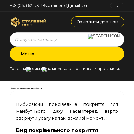
+38 (067) 621-73-68
stalmir.prof@gmail.com
UK
RU
Замовити дзвінок
Products
search
Меню
Головна
Новини
Ціна на металочерепицю чи профнастил
Ціна на металочерепицю чи профнастил
Вибираючи покрівельне покриття для
майбутнього даху насамперед варто
звернути увагу на такі важливі моменти:
Вид покрівельного покриття