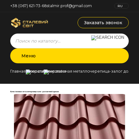
+38 (067) 621-73-68
stalmir.prof@gmail.com
RU
UK
Заказать звонок
Products
search
Меню
Главная
Новости
Качественная металлочерепица-залог долгов
Качественная металлочерепица-залог долговечной кровли