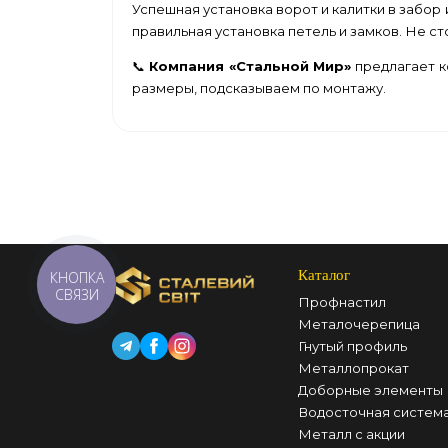
Успешная установка ворот и калитки в забор
правильная установка петель и замков. Не с
📞
Компания «Стальной Мир»
предлагает к
размеры, подсказываем по монтажу.
Каталог
КНОПКА
СВЯЗИ
Профнастил
Металочерепица
Гнутый профиль
Металлопрокат
Доборные элементы
Водосточная систем
Металл с акции