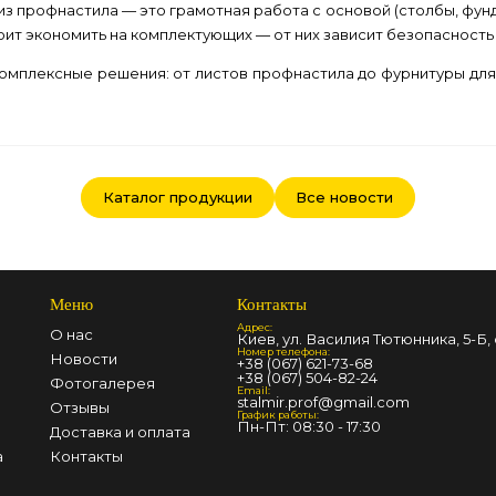
 из профнастила — это грамотная работа с основой (столбы, фу
тоит экономить на комплектующих — от них зависит безопасность
омплексные решения: от листов профнастила до фурнитуры для
Каталог продукции
Все новости
Меню
Контакты
Адрес:
О нас
Киев, ул. Василия Тютюнника, 5-Б, 
Номер телефона:
Новости
+38 (067) 621-73-68
+38 (067) 504-82-24
Фотогалерея
Email:
stalmir.prof@gmail.com
Отзывы
График работы:
Пн-Пт: 08:30 - 17:30
Доставка и оплата
а
Контакты