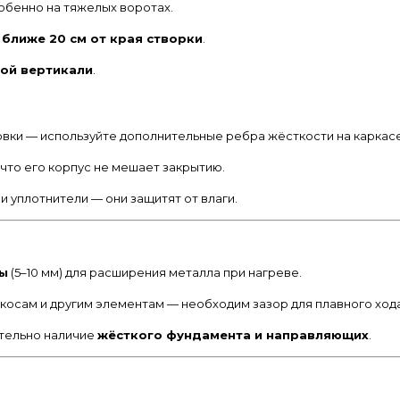
собенно на тяжелых воротах.
 ближе 20 см от края створки
.
ой вертикали
.
вки — используйте дополнительные ребра жёсткости на каркасе
 что его корпус не мешает закрытию.
и уплотнители — они защитят от влаги.
ы
(5–10 мм) для расширения металла при нагреве.
косам и другим элементам — необходим зазор для плавного хода
ательно наличие
жёсткого фундамента и направляющих
.