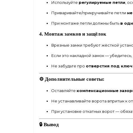
Используйте
регулируемые петли
, о
Приваривайте/прикручивайте петли
не
При монтаже петли должны быть
в одн
4. Монтаж замков и защёлок
Врезные замки требуют жёсткой устано
Если это накладной замок — убедитесь,
Не забудьте про
отверстия под ключ
⚙️ Дополнительные советы:
Оставляйте
компенсационные зазор
Не устанавливайте ворота впритык к от
При установке откатных ворот — обяз
🔒 Вывод