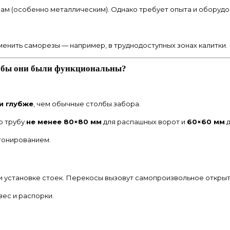
ам (особенно металлическим). Однако требует опыта и оборудо
енить саморезы — например, в труднодоступных зонах калитки.
чтобы они были функциональны?
и глубже
, чем обычные столбы забора.
ю трубу
не менее 80×80 мм
для распашных ворот и
60×60 мм
д
тонированием.
 установке стоек. Перекосы вызовут самопроизвольное открыт
вес и распорки.