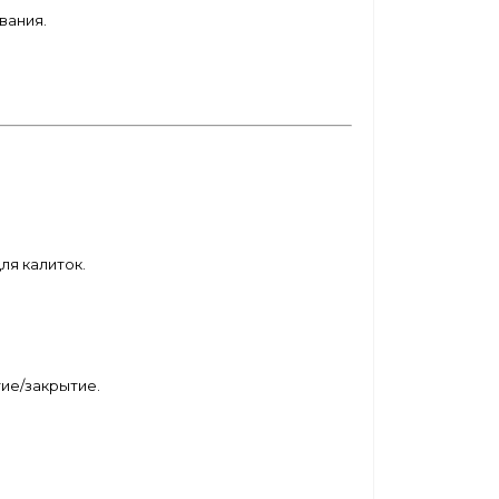
вания.
ля калиток.
ие/закрытие.