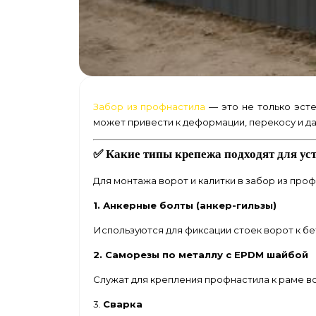
Забор из профнастила
— это не только эсте
может привести к деформации, перекосу и д
✅ Какие типы крепежа подходят для ус
Для монтажа ворот и калитки в забор из пр
1. Анкерные болты (анкер-гильзы)
Используются для фиксации стоек ворот к б
2. Саморезы по металлу с EPDM шайбой
Служат для крепления профнастила к раме во
3.
Сварка