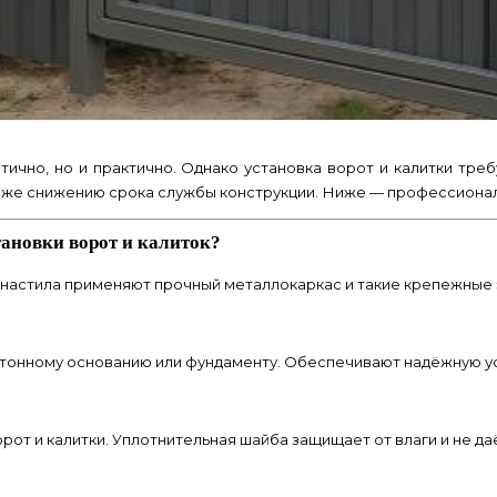
тично, но и практично. Однако установка ворот и калитки тр
аже снижению срока службы конструкции. Ниже — профессионал
тановки ворот и калиток?
офнастила применяют прочный металлокаркас и такие крепежные
етонному основанию или фундаменту. Обеспечивают надёжную ус
рот и калитки. Уплотнительная шайба защищает от влаги и не да