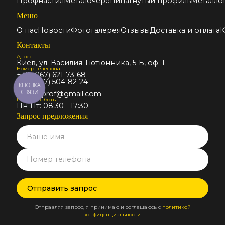
Профнастил
Металочерепица
Гнутый профиль
Металло
Меню
О нас
Новости
Фотогалерея
Отзывы
Доставка и оплата
К
Контакты
Адрес:
Киев, ул. Василия Тютюнника, 5-Б, оф. 1
Номер телефона:
+38 (067) 621-73-68
+38 (067) 504-82-24
КНОПКА
Email:
СВЯЗИ
stalmir.prof@gmail.com
График работы:
Пн-Пт: 08:30 - 17:30
Запрос предложения
Отправляя запрос, я принимаю и соглашаюсь с
политикой
конфиденциальности
.