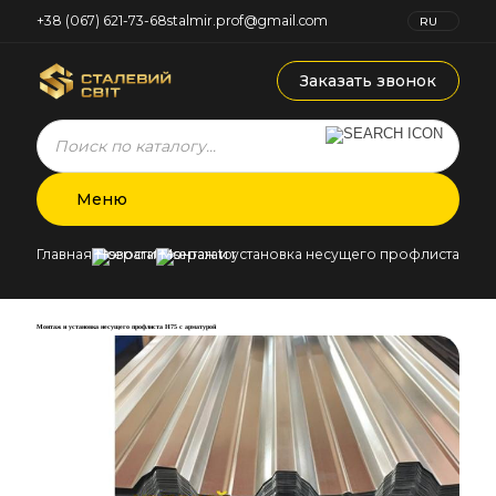
+38 (067) 621-73-68
stalmir.prof@gmail.com
RU
UK
Заказать звонок
Products
search
Меню
Главная
Новости
Монтаж и установка несущего профлиста Н75 
Монтаж и установка несущего профлиста Н75 с арматурой