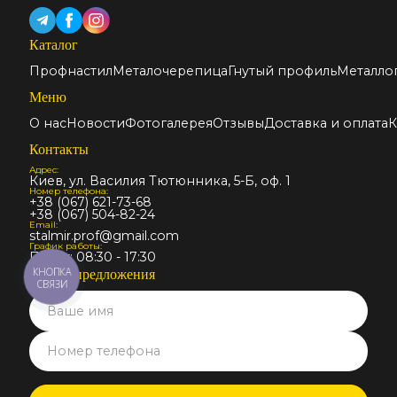
Каталог
Профнастил
Металочерепица
Гнутый профиль
Металло
Меню
О нас
Новости
Фотогалерея
Отзывы
Доставка и оплата
К
Контакты
Адрес:
Киев, ул. Василия Тютюнника, 5-Б, оф. 1
Номер телефона:
+38 (067) 621-73-68
+38 (067) 504-82-24
Email:
stalmir.prof@gmail.com
График работы:
Пн-Пт: 08:30 - 17:30
КНОПКА
Запрос предложения
СВЯЗИ