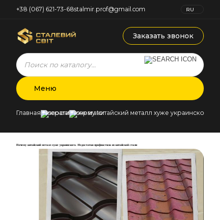
+38 (067) 621-73-68
stalmir.prof@gmail.com
RU
UK
Заказать звонок
Products
search
Меню
Главная
Новости
Почему китайский металл хуже украинского. Н
Почему китайский металл хуже украинского. Недостатки профнастила из китайской стали