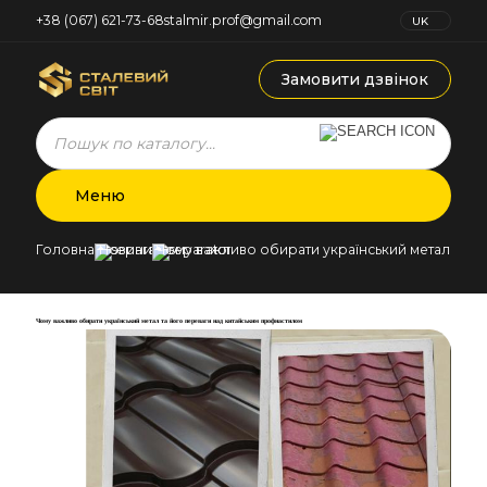
+38 (067) 621-73-68
stalmir.prof@gmail.com
UK
RU
Замовити дзвінок
Products
search
Меню
Головна
Новини
Чому важливо обирати український метал та й
Чому важливо обирати український метал та його переваги над китайським профнастилом