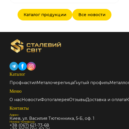
Каталог продукции
Все новости
Каталог
Профнастил
Металочерепица
Гнутый профиль
Металло
Меню
О нас
Новости
Фотогалерея
Отзывы
Доставка и оплата
К
Контакты
Адрес:
Киев, ул. Василия Тютюнника, 5-Б, оф. 1
Номер телефона:
+38 (067) 621-73-68