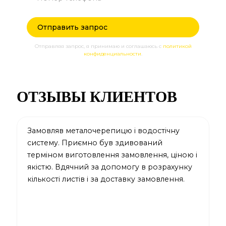
Отправляя запрос, я принимаю и соглашаюсь с
политикой
конфиденциальности
.
ОТЗЫВЫ КЛИЕНТОВ
Замовляв металочерепицю і водостічну
З
систему. Приємно був здивований
к
терміном виготовлення замовлення, ціною і
п
якістю. Вдячний за допомогу в розрахунку
б
кількості листів і за доставку замовлення.
м
н
п
д