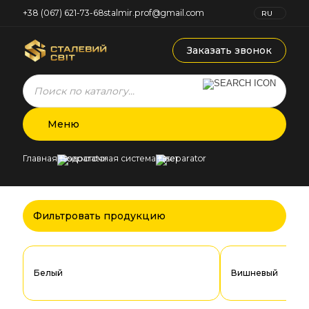
+38 (067) 621-73-68
stalmir.prof@gmail.com
RU
UK
Заказать звонок
Products
search
Меню
Главная
Водосточная система
Цвет
Фильтровать продукцию
Белый
Вишневый