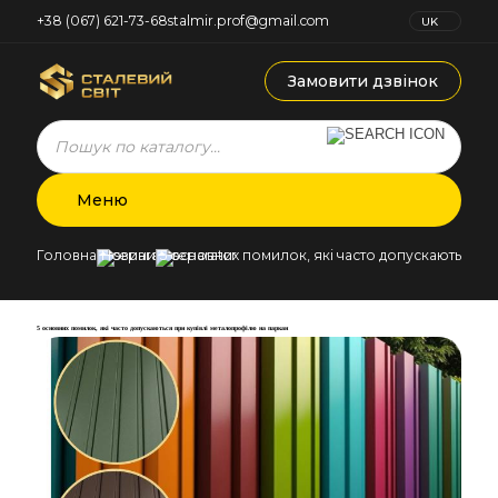
+38 (067) 621-73-68
stalmir.prof@gmail.com
UK
RU
Замовити дзвінок
Products
search
Меню
Головна
Новини
5 основних помилок, які часто допускаються п
5 основних помилок, які часто допускаються при купівлі металопрофілю на паркан