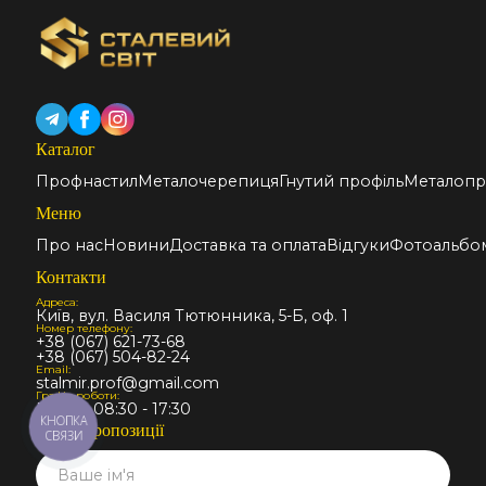
Каталог
Профнастил
Металочерепиця
Гнутий профіль
Металопр
Меню
Про нас
Новини
Доставка та оплата
Відгуки
Фотоальбо
Контакти
Адреса:
Київ, вул. Василя Тютюнника, 5-Б, оф. 1
Номер телефону:
+38 (067) 621-73-68
+38 (067) 504-82-24
Email:
stalmir.prof@gmail.com
Графік роботи:
Пн-Пт: 08:30 - 17:30
КНОПКА
Запит пропозиції
СВЯЗИ