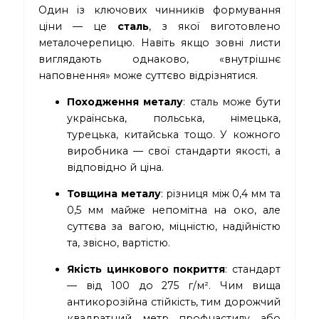
Один із ключових чинників формування
ціни — це
сталь
, з якої виготовлено
металочерепицю. Навіть якщо зовні листи
виглядають однаково, «внутрішнє
наповнення» може суттєво відрізнятися.
Походження металу
: сталь може бути
українська, польська, німецька,
турецька, китайська тощо. У кожного
виробника — свої стандарти якості, а
відповідно й ціна.
Товщина металу
: різниця між 0,4 мм та
0,5 мм майже непомітна на око, але
суттєва за вагою, міцністю, надійністю
та, звісно, вартістю.
Якість цинкового покриття
: стандарт
— від 100 до 275 г/м². Чим вища
антикорозійна стійкість, тим дорожчий
квадратний метр профнастилу або