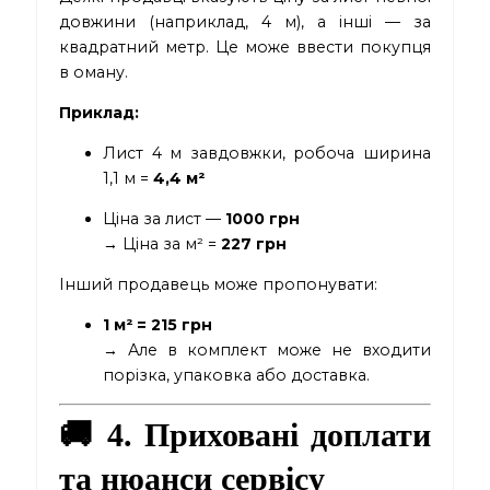
довжини (наприклад, 4 м), а інші — за
квадратний метр. Це може ввести покупця
в оману.
Приклад:
Лист 4 м завдовжки, робоча ширина
1,1 м =
4,4 м²
Ціна за лист —
1000 грн
→ Ціна за м² =
227 грн
Інший продавець може пропонувати:
1 м² = 215 грн
→ Але в комплект може не входити
порізка, упаковка або доставка.
🚚 4. Приховані доплати
та нюанси сервісу