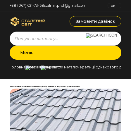
+38 (067) 621-73-68
stalmir.prof@gmail.com
UK
RU
Замовити дзвінок
Products
search
Меню
Головна
Новини
Чому листи металочерепиці однакового розмір
Чому листи металочерепиці однакового розміру коштують по-різному в різних компаніях