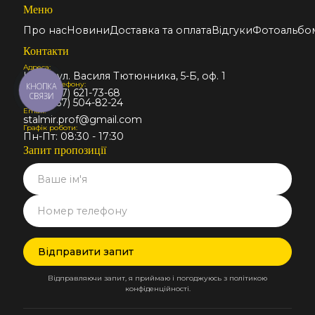
Меню
Про нас
Новини
Доставка та оплата
Відгуки
Фотоальбо
Контакти
Адреса:
Київ, вул. Василя Тютюнника, 5-Б, оф. 1
Номер телефону:
КНОПКА
+38 (067) 621-73-68
СВЯЗИ
+38 (067) 504-82-24
Email:
stalmir.prof@gmail.com
Графік роботи:
Пн-Пт: 08:30 - 17:30
Запит пропозиції
Відправляючи запит, я приймаю і погоджуюсь з політикою
конфіденційності.