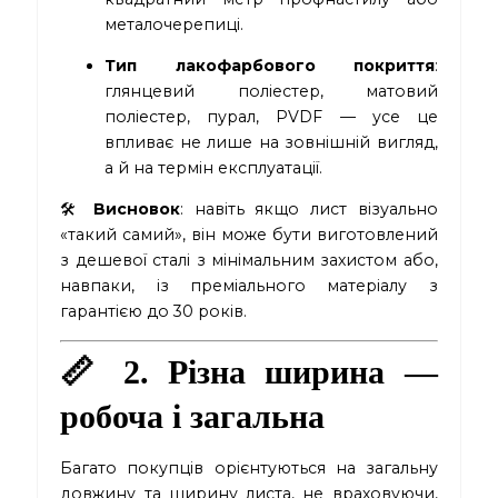
металочерепиці.
Тип лакофарбового покриття
:
глянцевий поліестер, матовий
поліестер, пурал, PVDF — усе це
впливає не лише на зовнішній вигляд,
а й на термін експлуатації.
🛠
Висновок
: навіть якщо лист візуально
«такий самий», він може бути виготовлений
з дешевої сталі з мінімальним захистом або,
навпаки, із преміального матеріалу з
гарантією до 30 років.
📏 2. Різна ширина —
робоча і загальна
Багато покупців орієнтуються на загальну
довжину та ширину листа, не враховуючи,