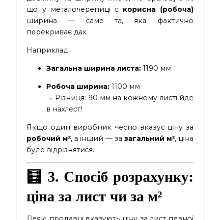
що у металочерепиці є
корисна (робоча)
ширина — саме та, яка фактично
перекриває дах.
Наприклад:
Загальна ширина листа:
1190 мм
Робоча ширина:
1100 мм
→ Різниця: 90 мм на кожному листі йде
в нахлест!
Якщо один виробник чесно вказує ціну за
робочий м²
, а інший — за
загальний м²
, ціна
буде відрізнятися.
🧮 3. Спосіб розрахунку:
ціна за лист чи за м²
Деякі продавці вказують ціну за лист певної