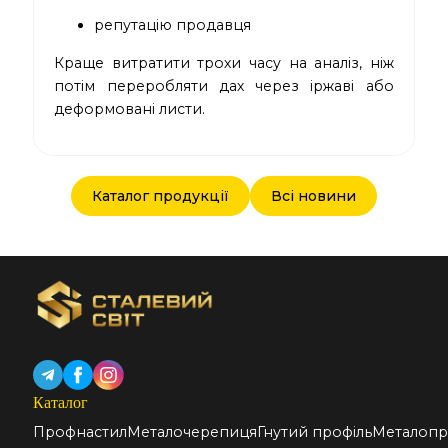
репутацію продавця
Краще витратити трохи часу на аналіз, ніж
потім переробляти дах через іржаві або
деформовані листи.
Каталог продукції
Всі новини
Каталог
Профнастил
Металочерепиця
Гнутий профіль
Металопр