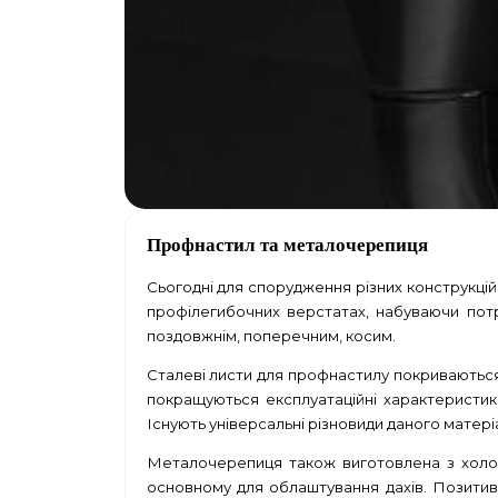
Профнастил та металочерепиця
Сьогодні для спорудження різних конструкцій
профілегибочних верстатах, набуваючи потр
поздовжнім, поперечним, косим.
Сталеві листи для профнастилу покриваються
покращуються експлуатаційні характеристик
Існують універсальні різновиди даного матеріал
Металочерепиця також виготовлена з холодн
основному для облаштування дахів. Позитивні