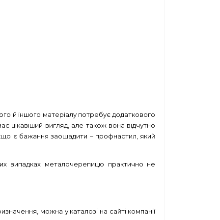
того й іншого матеріалу потребує додаткового
ає цікавіший вигляд, але також вона відчутно
якщо є бажання заощадити – профнастил, який
аких випадках металочерепицю практично не
значення, можна у каталозі на сайті компанії