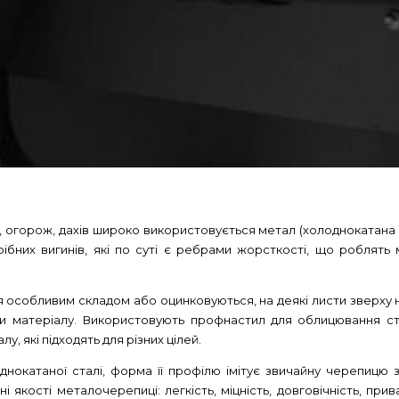
, огорож, дахів широко використовується метал (холоднокатана 
ібних вигинів, які по суті є ребрами жорсткості, що роблять 
 особливим складом або оцинковуються, на деякі листи зверху 
и матеріалу. Використовують профнастил для облицювання стін
у, які підходять для різних цілей.
окатаної сталі, форма її профілю імітує звичайну черепицю з
 якості металочерепиці: легкість, міцність, довговічність, при