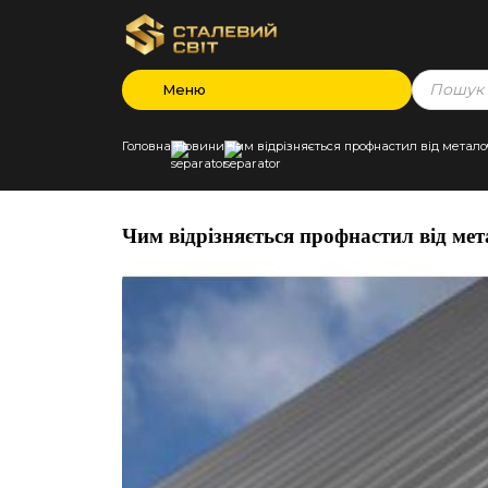
Products
Меню
search
Головна
Новини
Чим відрізняється профнастил від метал
Чим відрізняється профнастил від ме