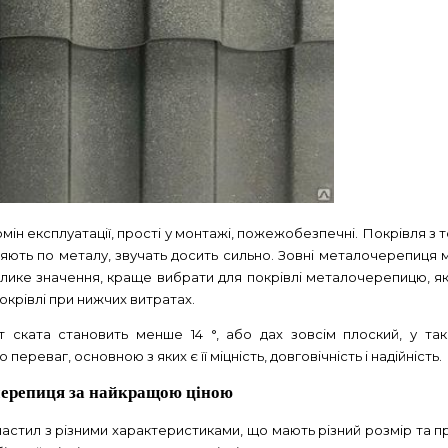
ін експлуатації, прості у монтажі, пожежобезпечні. Покрівля з 
аряють по металу, звучать досить сильно. Зовні металочерепиця м
елике значення, краще вибрати для покрівлі металочерепицю, 
покрівлі при нижчих витратах.
т ската становить менше 14 °, або дах зовсім плоский, у т
ереваг, основною з яких є її міцність, довговічність і надійність.
черепиця за найкращою ціною
тил з різними характеристиками, що мають різний розмір та при