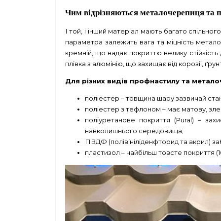
Чим відрізняються металочерепиця та 
І той, і інший матеріал мають багато спільно
параметра залежить вага та міцність метало
кремній, що надає покриттю велику стійкість
плівка з алюмінію, що захищає від корозії, ґру
Для різних видів профнастилу та метало
поліестер – товщина шару зазвичай стан
поліестер з тефлоном – має матову, зле
поліуретанове покриття (Pural) – за
навколишнього середовища;
ПВДФ (полівініліденфторид та акрил) заб
пластизол – найбільш товсте покриття (1