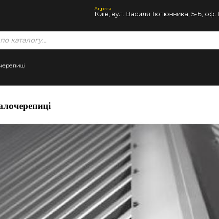
Адреса:
Київ, вул. Василя Тютюнника, 5-Б, оф. 
очерепиці
талочерепиці