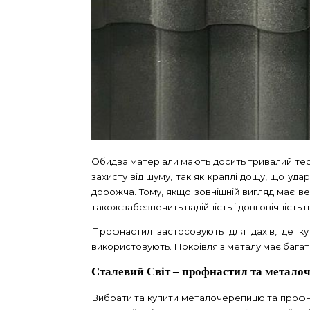
Обидва матеріали мають досить тривалий терм
захисту від шуму, так як краплі дощу, що уд
дорожча. Тому, якщо зовнішній вигляд має в
також забезпечить надійність і довговічність 
Профнастил застосовують для дахів, де ку
використовують. Покрівля з металу має багато п
Сталевий Світ – профнастил та метало
Вибрати та купити металочерепицю та профнас