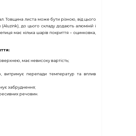
ал. Товщина листа може бути різною, від цього
luzink), до цього складу додають алюміній і
епиця має кілька шарів покриття – оцинковка,
ття:
оверхнею, має невисоку вартість;
ір, витримує перепади температур та вплив
имує забруднення;
агресивних речовин.