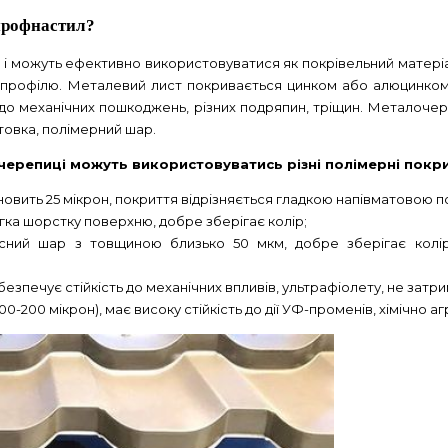
профнастил?
го і можуть ефективно використовуватися як покрівельний матері
профілю. Металевий лист покривається цинком або алюцинком (A
 до механічних пошкоджень, різних подряпин, тріщин. Металочер
нтовка, полімерний шар.
черепиці можуть використовуватись різні полімерні покри
овить 25 мікрон, покриття відрізняється гладкою напівматовою п
гка шорстку поверхню, добре зберігає колір;
хисний шар з товщиною близько 50 мкм, добре зберігає кол
езпечує стійкість до механічних впливів, ультрафіолету, не затр
00-200 мікрон), має високу стійкість до дії УФ-променів, хімічно 