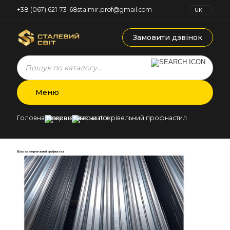
+38 (067) 621-73-68
stalmir.prof@gmail.com
UK
RU
Замовити дзвінок
Products
search
Меню
Головна
Новини
Ціна на покрівельний профнастил
Ціна на покрівельний профнастил