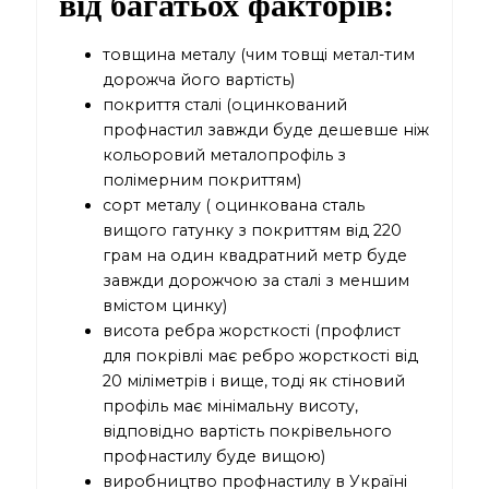
від багатьох факторів:
товщина металу (чим товщі метал-тим
дорожча його вартість)
покриття сталі (оцинкований
профнастил завжди буде дешевше ніж
кольоровий металопрофіль з
полімерним покриттям)
сорт металу ( оцинкована сталь
вищого гатунку з покриттям від 220
грам на один квадратний метр буде
завжди дорожчою за сталі з меншим
вмістом цинку)
висота ребра жорсткості (профлист
для покрівлі має ребро жорсткості від
20 міліметрів і вище, тоді як стіновий
профіль має мінімальну висоту,
відповідно вартість покрівельного
профнастилу буде вищою)
виробництво профнастилу в Україні