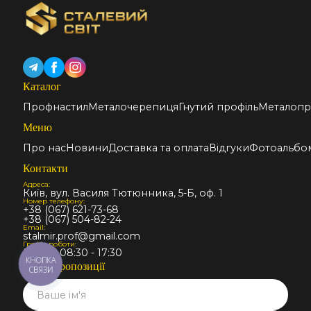
Каталог
Профнастил
Металочерепиця
Гнутий профіль
Металопр
Меню
Про нас
Новини
Доставка та оплата
Відгуки
Фотоальбо
Контакти
Адреса:
Київ, вул. Василя Тютюнника, 5-Б, оф. 1
Номер телефону:
+38 (067) 621-73-68
+38 (067) 504-82-24
Email:
stalmir.prof@gmail.com
Графік роботи:
Пн-Пт: 08:30 - 17:30
КНОПКА
Запит пропозиції
СВЯЗИ