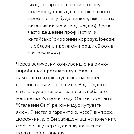
(якщо є гарантія на оцинковану
полімерну сталь ціна покрівельного
профнастилу буде вищою, ніж ціна на
китайський метал відповідно). Дуже
часто дешевий профнастил із
китайської сировини корозує, іржавіє
та облазить протягом перших 5 років
застосування)
Через величезну конкуренцію на ринку
виробники профнастилу в Україні
намагаються орієнтуватися на кінцевого
споживача та його запитів. Відповідно і
якісної рулонної сталі завозять набагато
менше ніж 2-3 роки тому. Однак, компанія
“Сталевий Світ” рекомендує купувати
якісний метал з гаранитою, нехай він трохи
дорожчий, але Ви захищені від неприємних
сюрпризів у період експлуатації своєї
покрівлі або паркану.