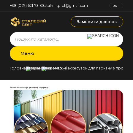
+38 (067) 621-73-68
stalmir.prof@gmail.com
UK
RU
Замовити дзвінок
Products
search
Меню
Головна
Новини
Доскональні аксесуари для паркану з профли
Доскональні аксесуари для паркану з профлисту