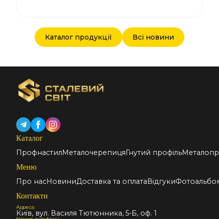
Каталог продукції
Всі новини
Каталог
Профнастил
Металочерепиця
Гнутий профіль
Металопр
Меню
Про нас
Новини
Доставка та оплата
Відгуки
Фотоальбо
Контакти
Адреса:
Київ, вул. Василя Тютюнника, 5-Б, оф. 1
Номер телефону: